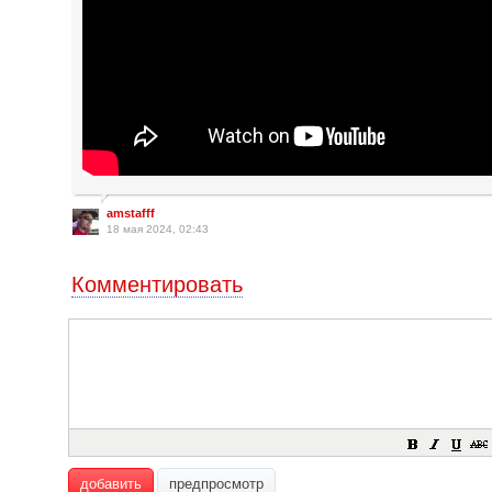
amstafff
18 мая 2024, 02:43
Комментировать
добавить
предпросмотр