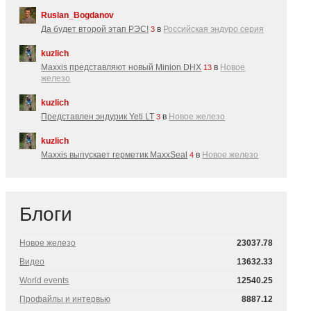
Ruslan_Bogdanov
Да будет второй этап РЭС!
в
Российская эндуро серия
3
kuzlich
Maxxis представляют новый Minion DHX
в
Новое
13
железо
kuzlich
Представлен эндурик Yeti LT
в
Новое железо
3
kuzlich
Maxxis выпускает герметик MaxxSeal
в
Новое железо
4
Блоги
Новое железо
23037.78
Видео
13632.33
World events
12540.25
Профайлы и интервью
8887.12