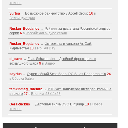
железо
yurtsa
→
Возможное банкротство у Accell Group
16
в
Велоиндустрия
Ruslan_Bogdanov
→
Рейтинг за два этапа Российской эндуро
серии
6
в
Российская эндуро серия
Ruslan_Bogdanov
→
Фотоохота в каньоне Ак-Cай,
Кыргызстан
18
в
Roll All Day
el_cane
→
Elias Schwaerzler – Двойной фронтфлип с
воздушного шара
9
в
Видео
sayrius
→
Супер-лёгкий Scott Spark RC SL от Dangerholm'a
24
в
Сборка байка
temkinmag_ridemtb
→
МТБ чат Ванкувера/Вислера/Сквомиша
в телеге
27
в
Блог им. 53x11x53
GeraRuckus
→
Дёртовая вилка DVO Dirt jump
10
в
Новое
железо