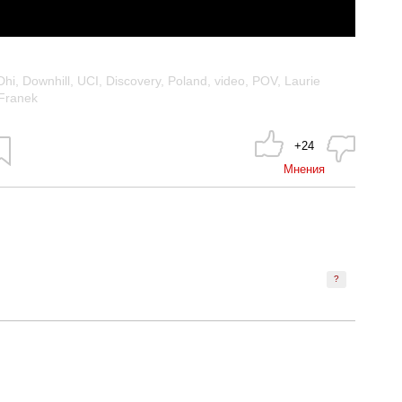
Dhi
,
Downhill
,
UCI
,
Discovery
,
Poland
,
video
,
POV
,
Laurie
 Franek
+24
Мнения
?