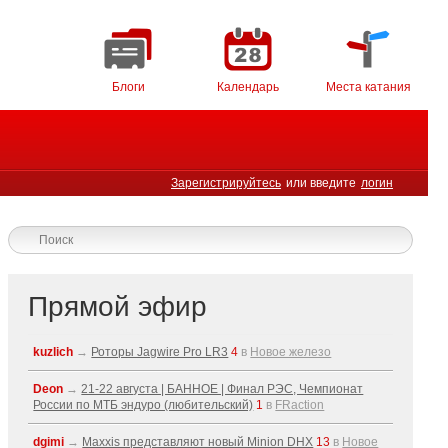
Блоги
Календарь
Места катания
Зарегистрируйтесь
или введите
логин
Прямой эфир
kuzlich
→
Роторы Jagwire Pro LR3
4
в
Новое железо
Deon
→
21-22 августа | БАННОЕ | Финал РЭС, Чемпионат
России по МТБ эндуро (любительский)
1
в
FRaction
dgimi
→
Maxxis представляют новый Minion DHX
13
в
Новое