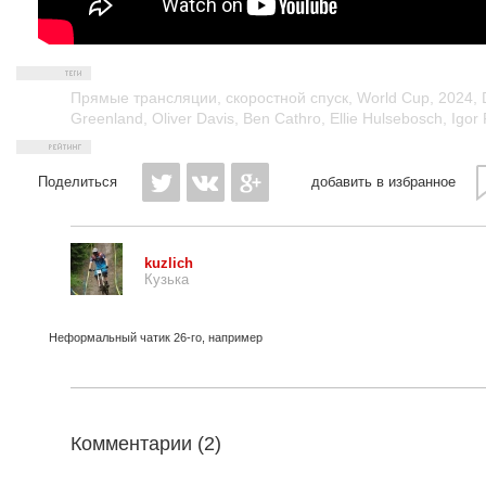
Прямые трансляции
,
скоростной спуск
,
World Cup
,
2024
,
Greenland
,
Oliver Davis
,
Ben Cathro
,
Ellie Hulsebosch
,
Igor
Поделиться
добавить в избранное
kuzlich
Кузька
Неформальный чатик 26-го, например
Комментарии (
2
)