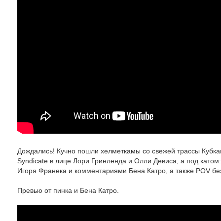
Дождались! Кучно пошли хелметкамы со свежей трассы Кубка
Syndicate в лице Лори Гринленда и Олли Девиса, а под катом
Игоря Франека и комментариями Бена Катро, а также POV бе
Превью от пинка и Бена Катро.