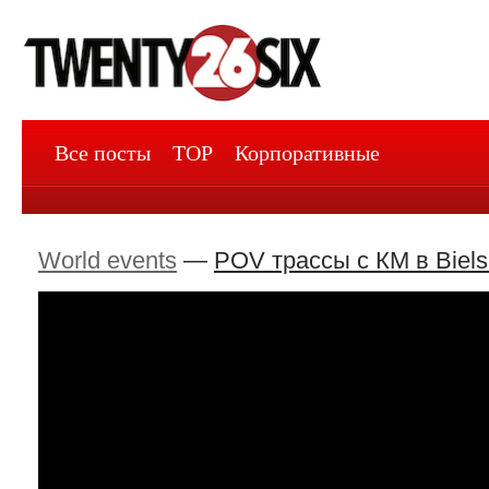
Все посты
TOP
Корпоративные
World events
—
POV трассы с КМ в Biels