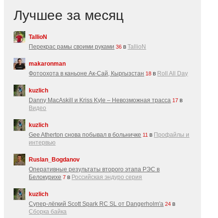
Лучшее за месяц
TallioN
Перекрас рамы своими руками
в
TallioN
36
makaronman
Фотоохота в каньоне Ак-Cай, Кыргызстан
в
Roll All Day
18
kuzlich
Danny MacAskill и Kriss Kyle – Невозможная трасса
в
17
Видео
kuzlich
Gee Atherton снова побывал в больничке
в
Профайлы и
11
интервью
Ruslan_Bogdanov
Оперативные результаты второго этапа РЭС в
Белокурихе
в
Российская эндуро серия
7
kuzlich
Супер-лёгкий Scott Spark RC SL от Dangerholm'a
в
24
Сборка байка