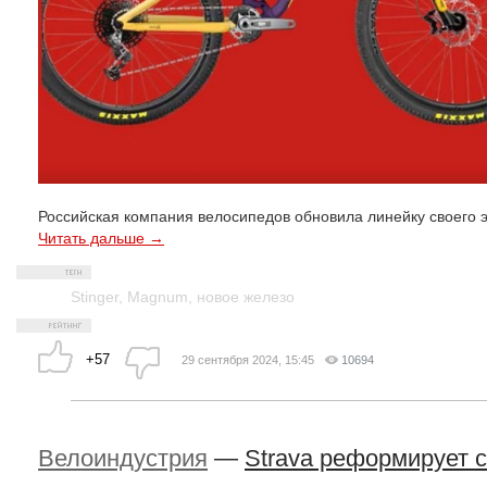
Российская компания велосипедов обновила линейку своего 
Читать дальше →
Stinger
,
Magnum
,
новое железо
+57
29 сентября 2024, 15:45
10694
Велоиндустрия
—
Strava реформирует 