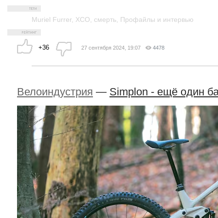
Muriel Furrer
,
XCO
,
смерть
,
Профайлы и интервью
+36
27 сентября 2024, 19:07
4478
Велоиндустрия
—
Simplon - ещё один б