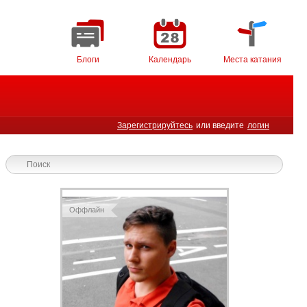
Блоги
Календарь
Места катания
Зарегистрируйтесь
или введите
логин
Оффлайн