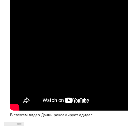
В свежем видео Дэнни рекламирует адидас.