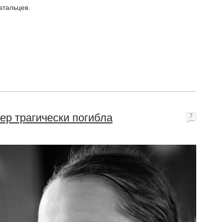
атальцев.
ер трагически погибла
7