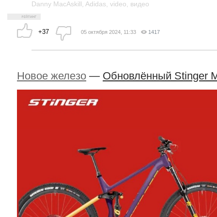
Danny MacAskill
,
Adidas
,
video
,
видео
+37
05 октября 2024, 11:33
1417
Новое железо
—
Обновлённый Stinger