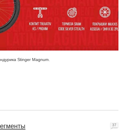
эндурика Stinger Magnum.
сегменты
37