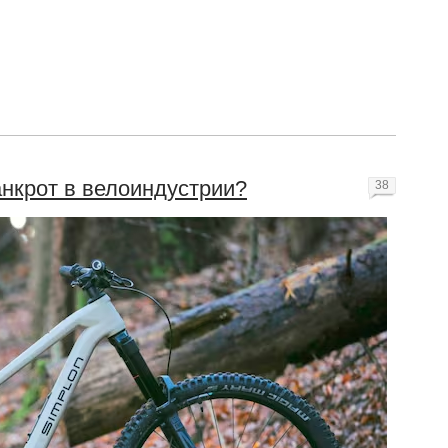
анкрот в велоиндустрии?
38