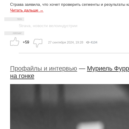
Страва заявила, что хочет проверить сегменты и результаты к
Читать дальше →
Strava
,
новости велоиндустрии
+59
27 сентября 2024, 19:28
4104
Профайлы и интервью
—
Муриель Фурр
на гонке