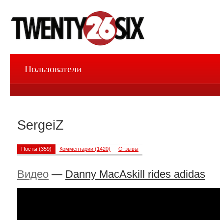
Пользователи
SergeiZ
Посты (359)
Комментарии (1420)
Отзывы
Видео
—
Danny MacAskill rides adidas