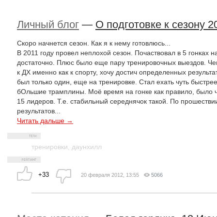
Личный блог
—
О подготовке к сезону 2
Скоро начнется сезон. Как я к нему готовлюсь...
В 2011 году провел неплохой сезон. Почаствовал в 5 гонках на
достаточно. Плюс было еще пару тренировочных выездов. Че
к ДХ именно как к спорту, хочу достич определенных результа
был только один, еще на тренировке. Стал ехать чуть быстрее
бОльшие трамплины. Моё время на гонке как правило, было ч
15 лидеров. Т.е. стабильный середнячок такой. По прошеств
результатов...
Читать дальше →
тренировки
,
даунхилл
+33
20 февраля 2012, 13:55
5066