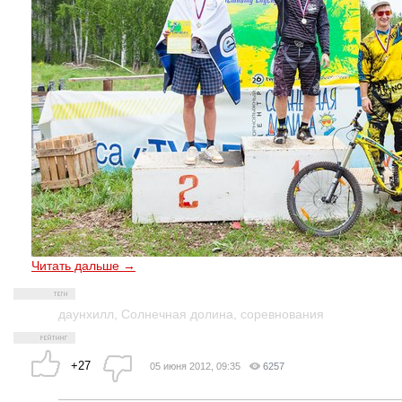
Читать дальше →
даунхилл
,
Солнечная долина
,
соревнования
+27
05 июня 2012, 09:35
6257