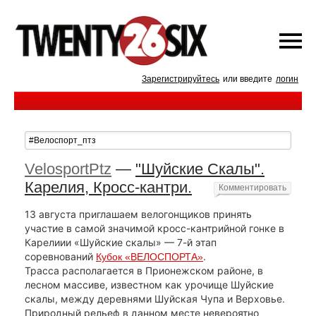
Зарегистрируйтесь
или введите
логин
VelosportPtz
—
"Шуйские Скалы".
Карелия, Кросс-кантри.
Комментировать
13 августа приглашаем велогонщиков принять
участие в самой значимой кросс-кантрийной гонке в
Карелиии «Шуйские скалы» — 7-й этап
соревнований
.
Кубок «ВЕЛОСПОРТА»
Трасса располагается в Прионежском районе, в
лесном массиве, известном как урочище Шуйские
скалы, между деревнями Шуйская Чупа и Верховье.
Природный рельеф в данном месте невероятно