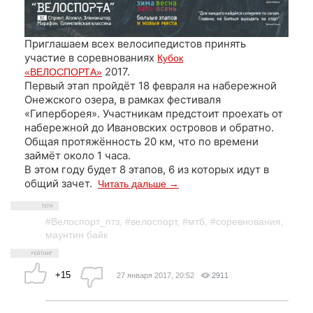
Приглашаем всех велосипедистов принять
участие в соревнованиях
Кубок
2017.
«ВЕЛОСПОРТА»
Первый этап пройдёт 18 февраля на набережной
Онежского озера, в рамках фестиваля
«Гиперборея». Участникам предстоит проехать от
набережной до Ивановских островов и обратно.
Общая протяжённость 20 км, что по времени
займёт около 1 часа.
В этом году будет 8 этапов, 6 из которых идут в
общий зачет.
Читать дальше →
#Велоспорт_птз
,
#велоспорт
,
#мтб
,
#соревнования
,
маунтин байк
+15
27 января 2017, 20:52
2911