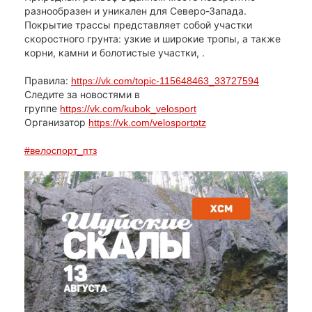
разнообразен и уникален для Северо-Запада.
Покрытие трассы представляет собой участки
скоростного грунта: узкие и широкие тропы, а также
корни, камни и болотистые участки, .
Правила:
https://vk.com/topic-115648463_33727594
Следите за новостями в
группе
https://vk.com/kubok_velosport
Организатор
https://vk.com/velosportptz
#велоспорт_птз