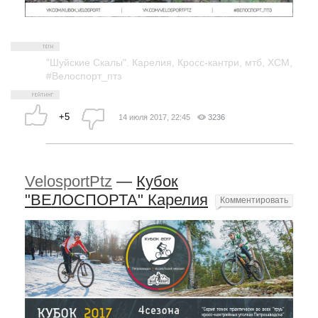
"Шуйские Скалы". Карелия
,
Кросс-кантри
,
мтб
,
XCM
,
#Велоспорт_птз
+5
14 июля 2017, 22:45
3236
VelosportPtz
—
Кубок
"ВЕЛОСПОРТА" Карелия
Комментировать