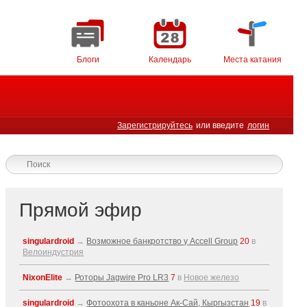
Блоги
Календарь
Места катания
Зарегистрируйтесь
или введите
логин
Прямой эфир
singulardroid
→
Возможное банкротство у Accell Group
20
в
Велоиндустрия
NixonElite
→
Роторы Jagwire Pro LR3
7
в
Новое железо
singulardroid
→
Фотоохота в каньоне Ак-Cай, Кыргызстан
19
в