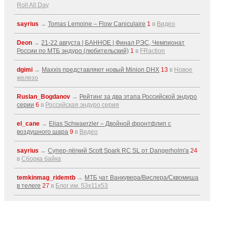
Roll All Day
sayrius
→
Tomas Lemoine – Flow Caniculaire
1
в
Видео
Deon
→
21-22 августа | БАННОЕ | Финал РЭС, Чемпионат
России по МТБ эндуро (любительский)
1
в
FRaction
dgimi
→
Maxxis представляют новый Minion DHX
13
в
Новое
железо
Ruslan_Bogdanov
→
Рейтинг за два этапа Российской эндуро
серии
6
в
Российская эндуро серия
el_cane
→
Elias Schwaerzler – Двойной фронтфлип с
воздушного шара
9
в
Видео
sayrius
→
Супер-лёгкий Scott Spark RC SL от Dangerholm'a
24
в
Сборка байка
temkinmag_ridemtb
→
МТБ чат Ванкувера/Вислера/Сквомиша
в телеге
27
в
Блог им. 53x11x53