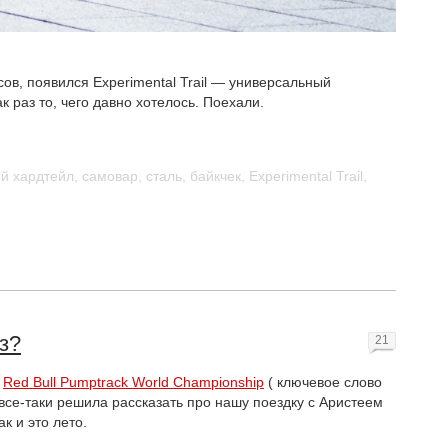
сов, появился Experimental Trail — универсальный
к раз то, чего давно хотелось. Поехали.
й хардтейл
,
самовар
,
сталь
,
байкчек
,
Experimental Trail
,
з?
21
а
Red Bull Pumptrack World Championship
( ключевое слово
я все-таки решила рассказать про нашу поездку с Аристеем
к и это лето.