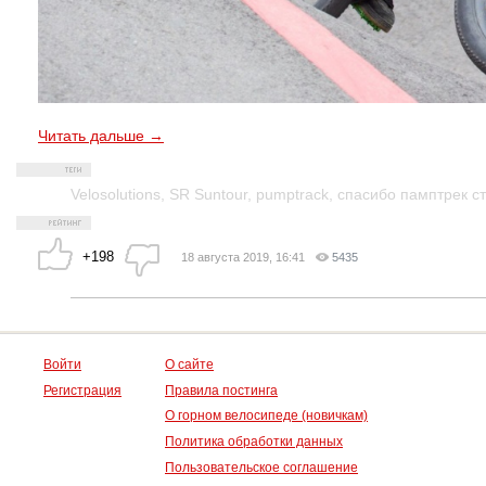
Читать дальше →
Velosolutions
,
SR Suntour
,
pumptrack
,
спасибо памптрек с
+198
18 августа 2019, 16:41
5435
Войти
О сайте
Регистрация
Правила постинга
О горном велосипеде (новичкам)
Политика обработки данных
Пользовательское соглашение