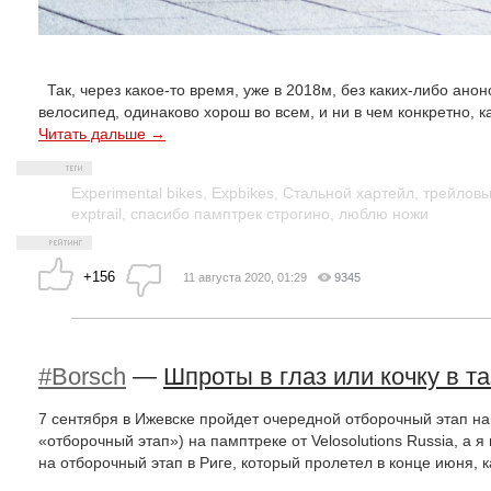
Так, через какое-то время, уже в 2018м, без каких-либо анон
велосипед, одинаково хорош во всем, и ни в чем конкретно, ка
Читать дальше →
Experimental bikes
,
Expbikes
,
Стальной хартейл
,
трейловы
exptrail
,
спасибо памптрек строгино
,
люблю ножи
+156
11 августа 2020, 01:29
9345
#Borsch
—
Шпроты в глаз или кочку в та
7 сентября в Ижевске пройдет очередной отборочный этап н
«отборочный этап») на памптреке от Velosolutions Russia, а 
на отборочный этап в Риге, который пролетел в конце июня, ка