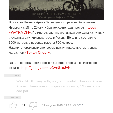
В поселке Нижний Архыз Зеленчукского района Карачаево-
Кубок
Черкесии с 19 по 20 сентября текущего года пройдет
«WAYRA DH»
. По многочисленным отзывам, это одна из лучших
и сложных даунхильных трасс в России. Её длина составляет
3500 метров, а перепад высоты 700 метров.
Нашим генеральным спонсором выступила сеть спортивных
«Триал-Спорт»
магазинов
.
Узнать подробности о гонке и зарегистрироваться можно по
http://goo.gl/forms/CVs81aJANa
ссылке -
WAYRA DH
,
wayradh
,
wayra
,
downhill
,
Нижний Архыз
,
Архыз
,
Наши гонки
,
скоростной спуск
,
19 сентября
,
сао ран
+41
22 августа 2015, 21:12
3825