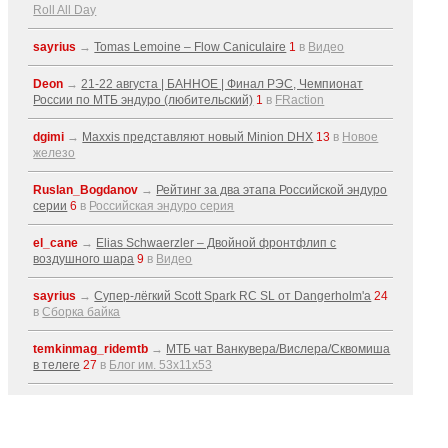
Roll All Day
sayrius
→
Tomas Lemoine – Flow Caniculaire
1
в
Видео
Deon
→
21-22 августа | БАННОЕ | Финал РЭС, Чемпионат
России по МТБ эндуро (любительский)
1
в
FRaction
dgimi
→
Maxxis представляют новый Minion DHX
13
в
Новое
железо
Ruslan_Bogdanov
→
Рейтинг за два этапа Российской эндуро
серии
6
в
Российская эндуро серия
el_cane
→
Elias Schwaerzler – Двойной фронтфлип с
воздушного шара
9
в
Видео
sayrius
→
Супер-лёгкий Scott Spark RC SL от Dangerholm'a
24
в
Сборка байка
temkinmag_ridemtb
→
МТБ чат Ванкувера/Вислера/Сквомиша
в телеге
27
в
Блог им. 53x11x53