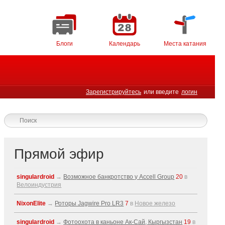
Блоги
Календарь
Места катания
Зарегистрируйтесь
или введите
логин
Прямой эфир
singulardroid
→
Возможное банкротство у Accell Group
20
в
Велоиндустрия
NixonElite
→
Роторы Jagwire Pro LR3
7
в
Новое железо
singulardroid
→
Фотоохота в каньоне Ак-Cай, Кыргызстан
19
в