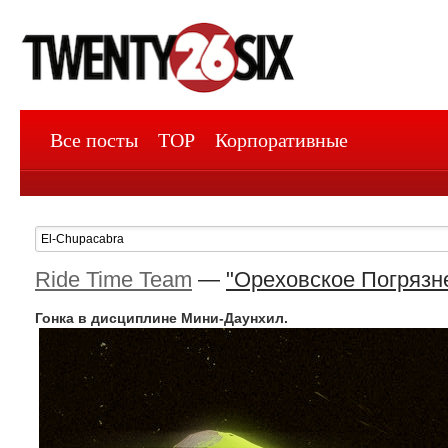
Все посты
TOP
Корпоративные
Ride Time Team
—
"Ореховское Погрязн
Гонка в дисциплине Мини-Даунхил.