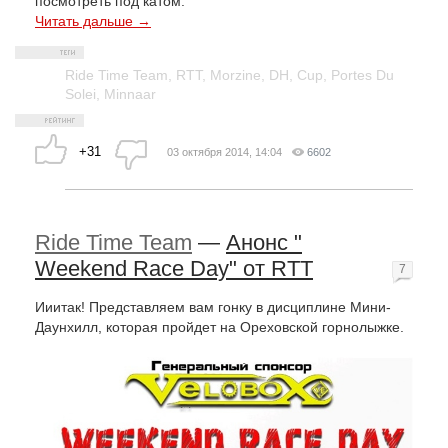
посмотреть под катом.
Читать дальше →
Ride Time Team
,
RTT
,
Morzine
,
DH
,
Cup
,
Portes Du
Solei
,
Minnaar
+31
03 октября 2014, 14:04
6602
Ride Time Team
—
Анонс "
Weekend Race Day" от RTT
7
Ииитак! Представляем вам гонку в дисциплине Мини-
Даунхилл, которая пройдет на Ореховской горнолыжке.