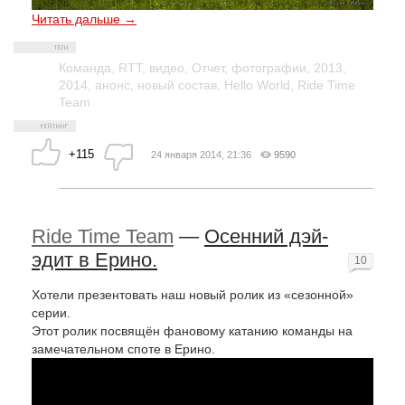
Читать дальше →
Команда
,
RTT
,
видео
,
Отчет
,
фотографии
,
2013
,
2014
,
анонс
,
новый состав
,
Hello World
,
Ride Time
Team
+115
24 января 2014, 21:36
9590
Ride Time Team
—
Осенний дэй-
эдит в Ерино.
10
Хотели презентовать наш новый ролик из «сезонной»
серии.
Этот ролик посвящён фановому катанию команды на
замечательном споте в Ерино.