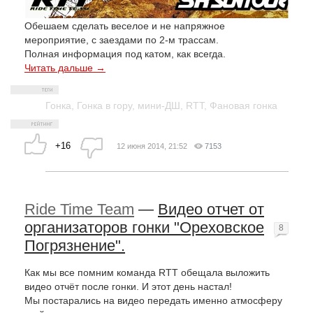
Обешаем сделать веселое и не напряжное
мероприятие, с заездами по 2-м трассам.
Полная информация под катом, как всегда.
Читать дальше →
Гонка
,
Гонка в гору
,
мини-ДШ
,
RTT
,
Фановая гонка
+16
12 июня 2014, 21:52
7153
Ride Time Team
—
Видео отчет от
организаторов гонки "Ореховское
8
Погрязнение".
Как мы все помним команда RTT обещала выложить
видео отчёт после гонки. И этот день настал!
Мы постарались на видео передать именно атмосферу