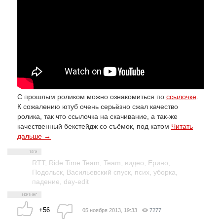
С прошлым роликом можно ознакомиться по
ссылочке
.
К сожалению ютуб очень серьёзно сжал качество
ролика, так что ссылочка на скачивание, а так-же
качественный бекстейдж со съёмок, под катом
Читать
дальше →
RTT
,
Ride Time Team
,
Team
,
видео
,
Ерино
,
Подольск
,
Васильевский спуск
,
псих
,
уборка
,
падение
,
day-edit
+56
05 ноября 2013, 19:33
7277