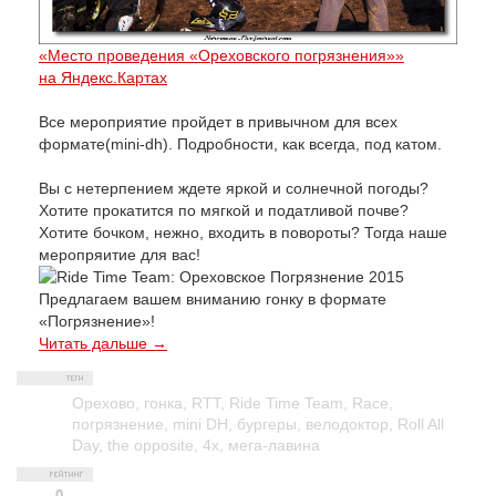
«Место проведения «Ореховского погрязнения»»
на Яндекс.Картах
Все мероприятие пройдет в привычном для всех
формате(mini-dh). Подробности, как всегда, под катом.
Вы с нетерпением ждете яркой и солнечной погоды?
Хотите прокатится по мягкой и податливой почве?
Хотите бочком, нежно, входить в повороты? Тогда наше
меропряитие для вас!
Предлагаем вашем вниманию гонку в формате
«Погрязнение»!
Читать дальше →
Орехово
,
гонка
,
RTT
,
Ride Time Team
,
Race
,
погрязнение
,
mini DH
,
бургеры
,
велодоктор
,
Roll All
Day
,
the opposite
,
4х
,
мега-лавина