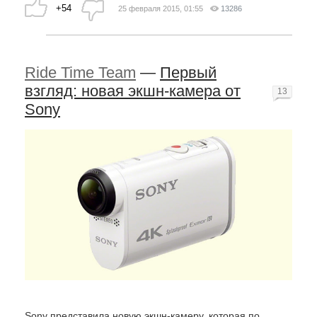
+54
25 февраля 2015, 01:55
13286
Ride Time Team
—
Первый
взгляд: новая экшн-камера от
13
Sony
Sony представила новую экшн-камеру, которая по