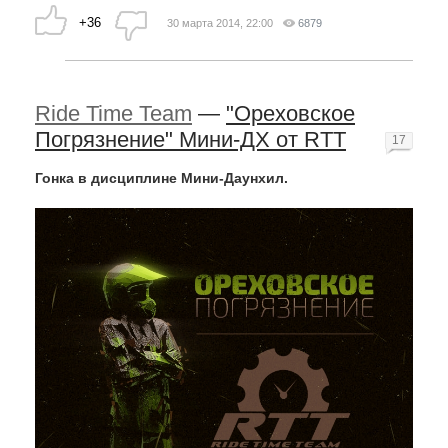
+36
30 марта 2014, 22:00
6879
Ride Time Team
—
"Ореховское
Погрязнение" Мини-ДХ от RTT
17
Гонка в дисциплине Мини-Даунхил.