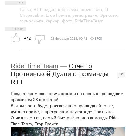
Гонка
,
RTT
,
видео
,
mtb-russia
,
move'n'win
,
El-
Chupacabra
,
Егор Грачев
,
регистрация
,
Орехово
,
горнолыжка
,
керхер
,
фото
,
RideTimeTeam
+42
28 февраля 2014, 00:41
8700
Ride Time Team
—
Отчет о
Протвинской Дуэли от команды
16
RTT
Поздравляем всех причастных и не очень с прошедшим
празником 23 февраля!
В этом посте будет рассказано о прошедшей гонке,
дуал-слаломе, в прекрасном наукограде Протвино.
Отчитываеться, самый быстрый юниор команды Ride
Time Team, Егор Грачев.