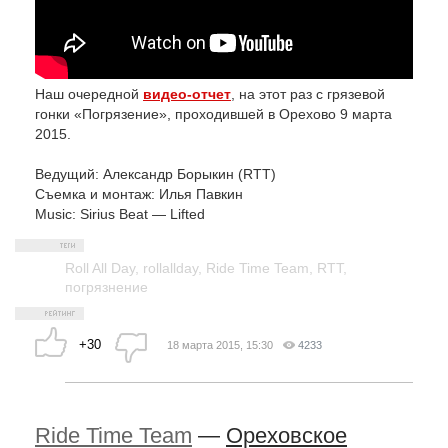
Наш очередной
видео-отчет
, на этот раз с грязевой
гонки «Погрязение», проходившей в Орехово 9 марта
2015.
Ведущий: Александр Борыкин (RTT)
Съемка и монтаж: Илья Павкин
Music: Sirius Beat — Lifted
Roll All Day
,
rollallday
,
Ride Time Team
,
RTT
,
погрязнение
+30
18 марта 2015, 15:30
4233
Ride Time Team
—
Ореховское