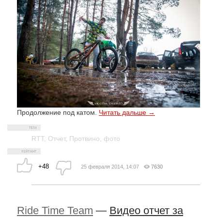
Продолжение под катом.
Читать дальше →
RTT
,
Отчет
,
Протвино
,
фото
+48
25 февраля 2014, 14:07
7630
Ride Time Team
—
Видео отчет за