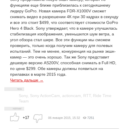
функциям еще ближе приблизилась к сегодняшнему
лидеру GoPro. Новая камера FDR-X1000V сможет
снимать видео в разрешении 4К при 30 кадрах в секунду
и все это стоит $499, что соответствует стоимости GoPro
Hero 4 Black. Sony утверждает, что в камере улучшилась
стабилизация изображения, уменьшился шум ветра, а
угол обзора стал шире. Все эти функции мы сможем
проверить, только когда получим камеру для полевых
испытаний. Тем не менее, конкуренция на рынке экшн-
камер — это очень хорошо. Так же Sony представит
дешевую версию AS200V, способная снимать в Full HD,
по цене $299. Обе камеры должны появиться на
прилавках в марте 2015 года.
Читать дальше →
Sony
,
Sony ActionCam
,
actioncam
,
RTT
,
Ride Time
Team
+17
06 января 2015, 15:32
7251