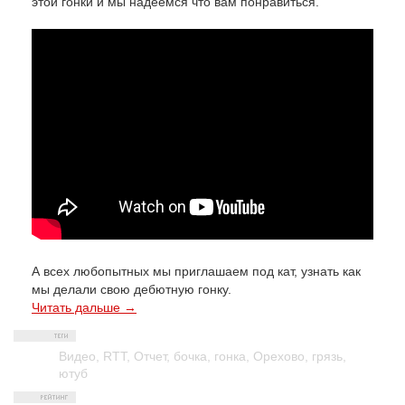
этой гонки и мы надеемся что вам понравиться.
А всех любопытных мы приглашаем под кат, узнать как
мы делали свою дебютную гонку.
Читать дальше →
Видео
,
RTT
,
Отчет
,
бочка
,
гонка
,
Орехово
,
грязь
,
ютуб