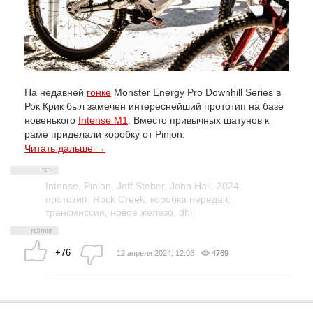
На недавней
гонке
Monster Energy Pro Downhill Series в
Рок Крик был замечен интереснейший прототип на базе
новенького
Intense M1
. Вместо привычных шатунов к
раме приделали коробку от Pinion.
Читать дальше →
Intense
,
Pinion
,
Jeff Steber
,
John Hall
,
2024
,
прототип
,
Rock Creek
,
коробка передач
,
трансмиссия
,
новое железо
,
dhi
+76
12 апреля 2024, 12:03
4769