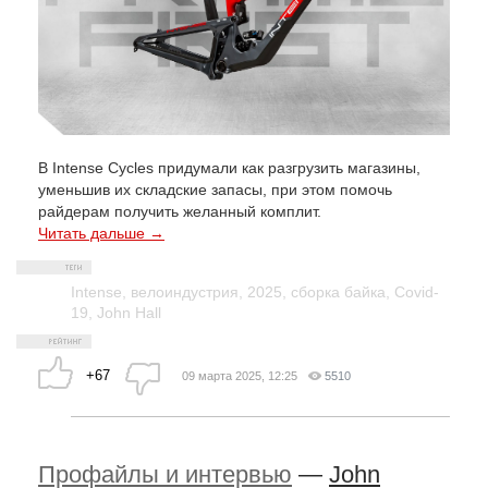
В Intense Cycles придумали как разгрузить магазины,
уменьшив их складские запасы, при этом помочь
райдерам получить желанный комплит.
Читать дальше →
Intense
,
велоиндустрия
,
2025
,
сборка байка
,
Covid-
19
,
John Hall
+67
09 марта 2025, 12:25
5510
Профайлы и интервью
—
John