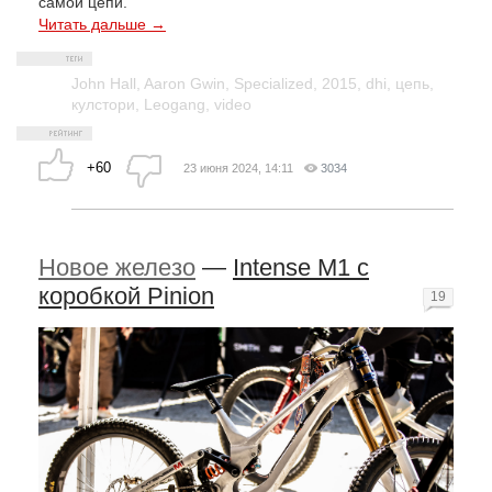
самой цепи.
Читать дальше →
John Hall
,
Aaron Gwin
,
Specialized
,
2015
,
dhi
,
цепь
,
кулстори
,
Leogang
,
video
+60
23 июня 2024, 14:11
3034
Новое железо
—
Intense M1 с
коробкой Pinion
19