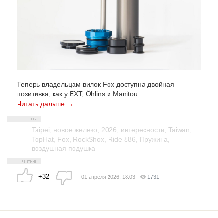
Теперь владельцам вилок Fox доступна двойная
позитивка, как у EXT, Öhlins и Manitou.
Читать дальше →
Taipei
,
новое железо
,
2026
,
интересности
,
Taiwan
,
TopHat
,
Fox
,
RockShox
,
Ride 886
,
Пружина
,
воздушная подушка
+32
01 апреля 2026, 18:03
1731