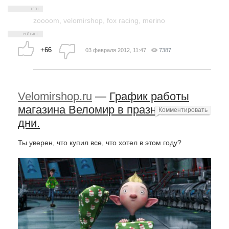
zoooom
,
velomirshop
,
fox racing
,
merino
+66
03 февраля 2012, 11:47
7387
Velomirshop.ru
—
График работы
магазина Веломир в празничные
Комментировать
дни.
Ты уверен, что купил все, что хотел в этом году?