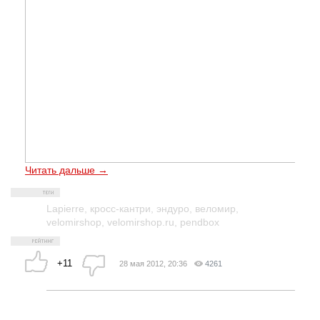
Читать дальше →
Lapierre
,
кросс-кантри
,
эндуро
,
веломир
,
velomirshop
,
velomirshop.ru
,
pendbox
+11
28 мая 2012, 20:36
4261