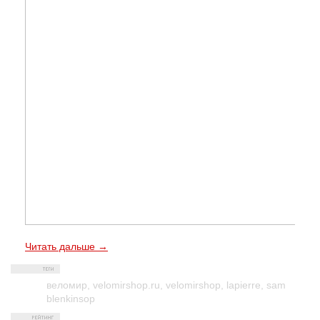
Читать дальше →
веломир
,
velomirshop.ru
,
velomirshop
,
lapierre
,
sam
blenkinsop