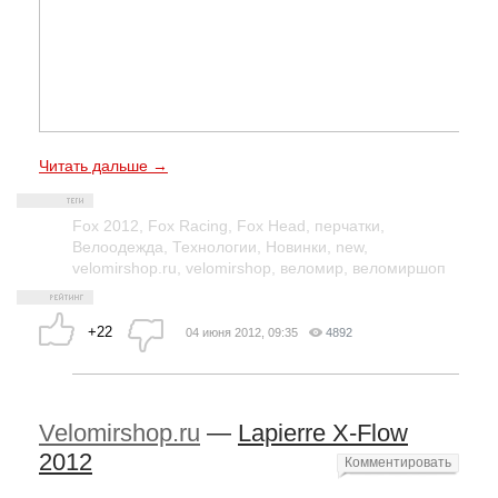
Читать дальше →
Fox 2012
,
Fox Racing
,
Fox Head
,
перчатки
,
Велоодежда
,
Технологии
,
Новинки
,
new
,
velomirshop.ru
,
velomirshop
,
веломир
,
веломиршоп
+22
04 июня 2012, 09:35
4892
Velomirshop.ru
—
Lapierre X-Flow
2012
Комментировать