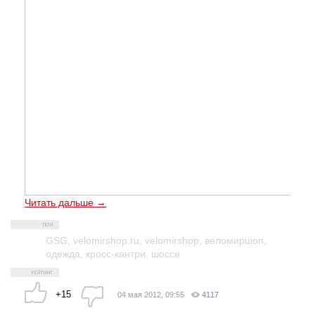
Читать дальше →
GSG
,
velomirshop.ru
,
velomirshop
,
веломиршоп
,
одежда
,
кросс-кантри
,
шоссе
+15
04 мая 2012, 09:55
4117