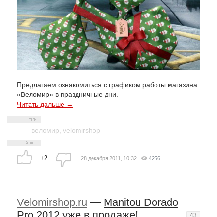
Предлагаем ознакомиться с графиком работы магазина
«Веломир» в праздничные дни.
Читать дальше →
веломир
,
velomirshop
+2
28 декабря 2011, 10:32
4256
Velomirshop.ru
—
Manitou Dorado
Pro 2012 уже в продаже!
43