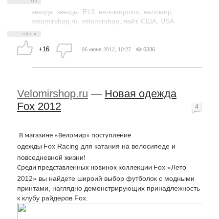
звезда
,
звезды
,
E13
,
веломиршоп
,
веломир
,
velomirshop.ru
,
velomirshop
,
лайт
,
США
,
USA
+16
06 июня 2012, 10:27
6336
Velomirshop.ru
—
Новая одежда
Fox 2012
4
В магазине «Веломир» поступление
Fox
Racing
для катания на велосипеде и
одежды
повседневной жизни!
Fox
«Лето
Среди представленных новинок коллекции
2012» вы найдете широий выбор футболок с модными
принтами, наглядно демонстрирующих принадлежность
к клубу райдеров
Fox
.