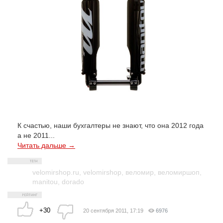
К счастью, наши бухгалтеры не знают, что она 2012 года
а не 2011...
Читать дальше →
velomirshop.ru
,
velomirshop
,
веломир
,
веломиршоп
,
manitou
,
dorado
+30
20 сентября 2011, 17:19
6976