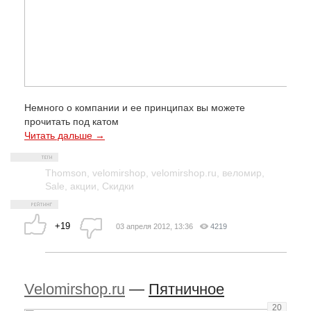
Немного о компании и ее принципах вы можете
прочитать под катом
Читать дальше →
Thomson
,
velomirshop
,
velomirshop.ru
,
веломир
,
Sale
,
акции
,
Скидки
+19
03 апреля 2012, 13:36
4219
Velomirshop.ru
—
Пятничное
20