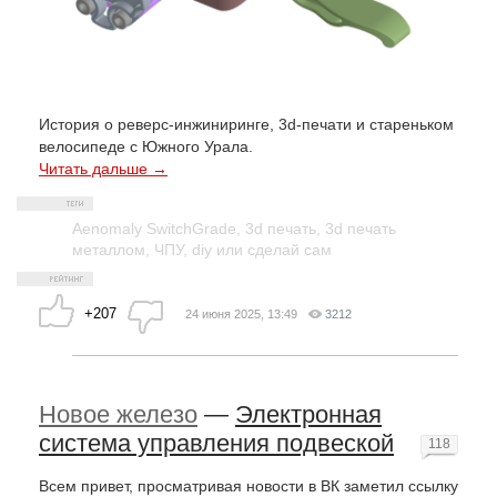
История о реверс-инжиниринге, 3d-печати и стареньком
велосипеде с Южного Урала.
Читать дальше →
Aenomaly SwitchGrade
,
3d печать
,
3d печать
металлом
,
ЧПУ
,
diy или сделай сам
+207
24 июня 2025, 13:49
3212
Новое железо
—
Электронная
система управления подвеской
118
Всем привет, просматривая новости в ВК заметил ссылку