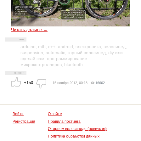
Читать дальше →
arduino
,
mtb
,
c++
,
android
,
электроника
,
велосипед
,
suspension
,
automatic
,
горный велосипед
,
diy или
сделай сам
,
программирование
микроконтроллеров
,
bluetooth
+150
15 ноября 2012, 00:18
16662
Войти
О сайте
Регистрация
Правила постинга
О горном велосипеде (новичкам)
Политика обработки данных