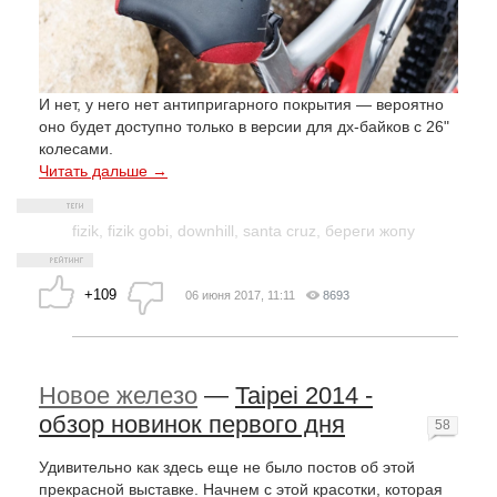
И нет, у него нет антипригарного покрытия — вероятно
оно будет доступно только в версии для дх-байков с 26"
колесами.
Читать дальше →
fizik
,
fizik gobi
,
downhill
,
santa cruz
,
береги жопу
+109
06 июня 2017, 11:11
8693
Новое железо
—
Taipei 2014 -
обзор новинок первого дня
58
Удивительно как здесь еще не было постов об этой
прекрасной выставке. Начнем с этой красотки, которая