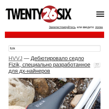
Зарегистрируйтесь
или введите
логин
HVVJ
—
Дебютировало седло
Fizik, специально разработанное
77
для дх-найнеров