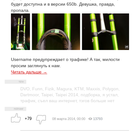
будет доступна и в версии 650b. Девушка, правда,
пропала.
Username предупреждает о трафике! А так, милости
просим заглянуть к нам.
Читать дальше →
DVO
,
Funn
,
Fizik
,
Magura
,
KTM
,
Maxxis
,
Polygon
,
Dartmoor
,
Taipei
,
Taipei 2014
,
подборка
,
я устал
,
трафик
,
съел ваш интернет
,
тэгов больше нет
+79
08 марта 2014, 00:00
13793