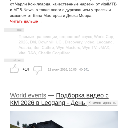
от Чарли Кокилларда, качественные нарезки от vitalMTB
и MTB-News, а также влоги с дуркованием у трассы и
экшоном от Вина Мастерса и Джека Моира.
Читать дальше →
Прямые трансляции
,
скоростной спуск
,
World Cup
,
2026
,
Dhi
,
Downhill
,
UCI
,
Discovery
,
video
,
Leogang
,
Austria
,
Ben Cathro
,
Wyn Masters
,
Wyn TV
,
vMAX
,
Vital RAW
,
Charlie Coquillard
+14
12 июня 2026, 10:05
341
World events
—
Подборка видео с
КМ 2026 в Leogang - День 1
Комментировать