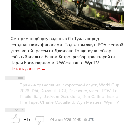
Смотрим подборку видео из Ля Туиль перед
сегодняшними финалами. Под катом ждут: POV с самой
уклонистой трассы от Джексона Голдстоуна, обзор
событий квалы с Беном Катро, разбор траекторий от
Чарли Кокиллардом и RAW-экшон от WynTV.
Читать дальше →
Прямые трансляции
,
скоростной спуск
,
World Cup
,
2026
,
Dhi
,
Downhill
,
UCI
,
Discovery
,
video
,
POV
,
La
Thuile
,
Italy
,
Jackson Goldstone
,
Ben Cathro
,
Inside
The Tape
,
Charlie Coquillard
,
Wyn Masters
,
Wyn TV
+17
04 июля 2026, 09:45
375