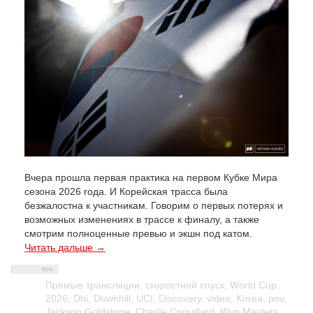
Вчера прошла первая практика на первом Кубке Мира
сезона 2026 года. И Корейская трасса была
безжалостна к участникам. Говорим о первых потерях и
возможных изменениях в трассе к финалу, а также
смотрим полноценные превью и экшн под катом.
Читать дальше →
Прямые трансляции
,
скоростной спуск
,
World Cup
,
2026
,
Dhi
,
Downhill
,
UCI
,
Discovery
,
video
,
Korea
,
pov
,
Jackson Goldstone
,
Charlie Coquillard
,
Wyn Masters
,