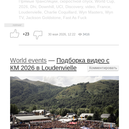
Прямые трансляции
,
скоростной спуск
,
World Cup
,
2026
,
Dhi
,
Downhill
,
UCI
,
Discovery
,
video
,
France
,
Loudenvielle
,
Charlie Coquillard
,
Wyn Masters
,
Wyn
TV
,
Jackson Goldstone
,
Fast As Fuck
+23
30 мая 2026, 12:22
3416
World events
—
Подборка видео с
КМ 2026 в Loudenvielle
Комментировать