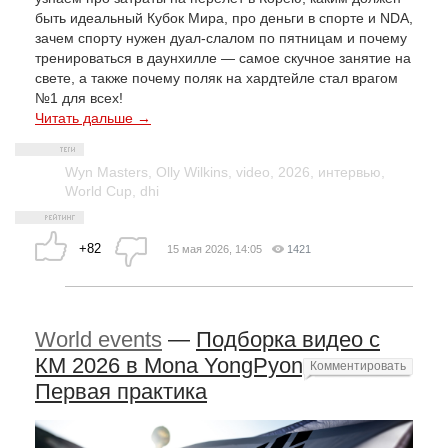
быть идеальный Кубок Мира, про деньги в спорте и NDA,
зачем спорту нужен дуал-слалом по пятницам и почему
тренироваться в даунхилле — самое скучное занятие на
свете, а также почему поляк на хардтейле стал врагом
№1 для всех!
Читать дальше →
Wyn Masters
,
Olly Wilkins
,
video
,
2026
,
интервью
,
World Cup
,
dhi
+82
15 мая 2026, 14:05
1421
World events
—
Подборка видео с
КМ 2026 в Mona YongPyong –
Комментировать
Первая практика