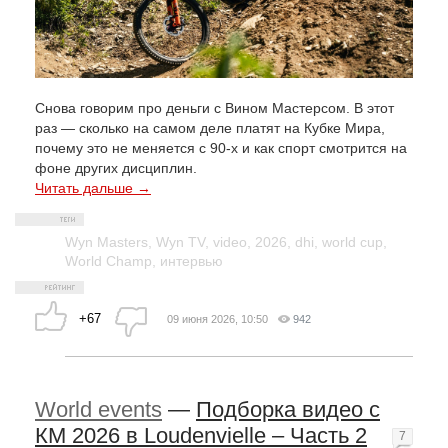
Снова говорим про деньги с Вином Мастерсом. В этот
раз — сколько на самом деле платят на Кубке Мира,
почему это не меняется с 90-х и как спорт смотрится на
фоне других дисциплин.
Читать дальше →
Wyn Masters
,
Wyn TV
,
video
,
2026
,
dhi
,
world cup
,
World Champ
,
интервью
+67
09 июня 2026, 10:50
942
World events
—
Подборка видео с
КМ 2026 в Loudenvielle – Часть 2
7