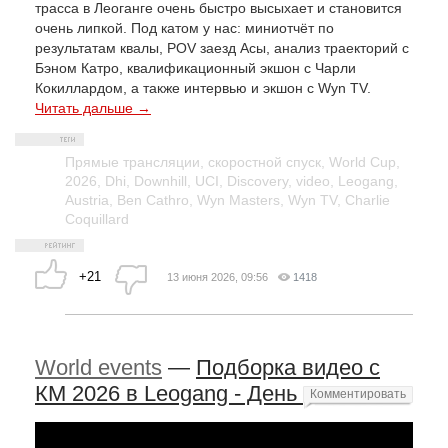
трасса в Леоганге очень быстро высыхает и становится
очень липкой. Под катом у нас: миниотчёт по
результатам квалы, POV заезд Асы, анализ траекторий с
Бэном Катро, квалификационный экшон с Чарли
Кокиллардом, а также интервью и экшон с Wyn TV.
Читать дальше →
Прямые трансляции
,
скоростной спуск
,
World Cup
,
2026
,
Dhi
,
Downhill
,
UCI
,
Discovery
,
video
,
Leogang
,
Austria
,
Ben Cathro
,
Wyn Masters
,
Wyn TV
,
Charlie
Coquillard
+21
13 июня 2026, 09:56
1418
World events
—
Подборка видео с
КМ 2026 в Leogang - День 2
Комментировать