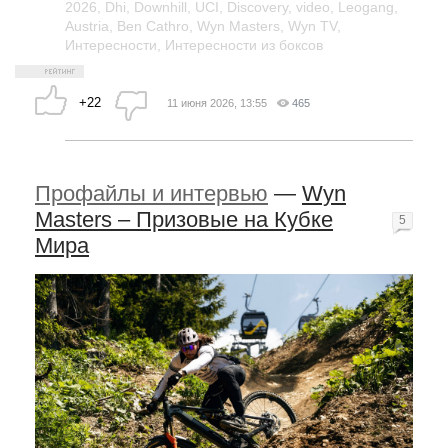
2026
,
Dhi
,
Downhill
,
UCI
,
Discovery
,
video
,
Leogang
,
Austria
,
Ben Cathro
,
Wyn Masters
,
Wyn TV
,
Интересности
,
Интересности из боксов
+22
11 июня 2026, 13:55
465
Профайлы и интервью
—
Wyn
Masters – Призовые на Кубке
5
Мира