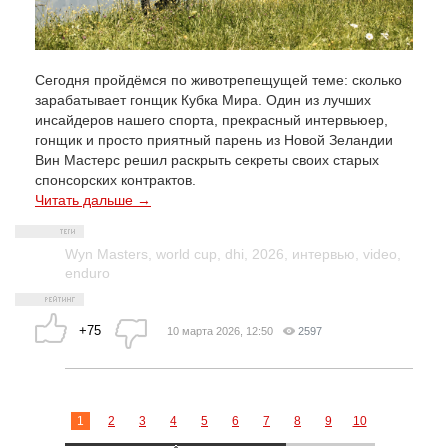
Сегодня пройдёмся по животрепещущей теме: сколько
зарабатывает гонщик Кубка Мира. Один из лучших
инсайдеров нашего спорта, прекрасный интервьюер,
гонщик и просто приятный парень из Новой Зеландии
Вин Мастерс решил раскрыть секреты своих старых
спонсорских контрактов.
Читать дальше →
Wyn Masters
,
world cup
,
dhi
,
2026
,
интервью
,
video
,
enduro
+75
10 марта 2026, 12:50
2597
1
2
3
4
5
6
7
8
9
10