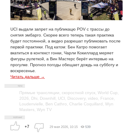
UCI выдали запрет на публикацю POV с трассы до
снятия эмбарго. Скорее всего теперь такая практика
будет постоянной, а видео разрешат публиковать после
первой практики. Под катом: Бен Катро помогает
вкатиться в контекст гонки, Чарли Кокиллард меряет
фигуры рулеткой, а Вин Мастерс берёт интервью на
прогулке. Прогноз погоды обещает дождь на субботу и
воскресенье.
Читать дальше →
Прямые трансляции
,
скоростной спуск
,
World Cup
,
2026
,
Dhi
,
Downhill
,
UCI
,
Discovery
,
video
,
France
,
Loudenvielle
,
Ben Cathro
,
Charlie Coquillard
,
Wyn
Masters
,
Wyn TV
+7
29 мая 2026, 10:15
539