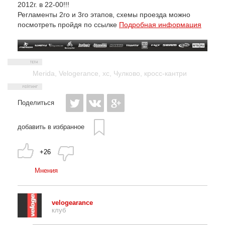
2012г. в 22-00!!!
Регламенты 2го и 3го этапов, схемы проезда можно
посмотреть пройдя по ссылке
Подробная информация
Merida
,
Velogerance
,
xc
,
Чулково
,
кросс-кантри
Поделиться
добавить в избранное
+26
Мнения
velogearance
клуб