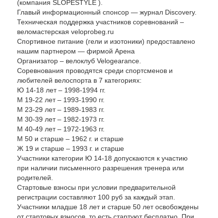
(компания SLOPESTYLE ).
Главый информационный спонсор — журнал Discovery.
Техническая поддержка участников соревнований –
веломастерская veloprobeg.ru
Спортивное питание (гели и изотоники) предоставлено
нашим партнером — фирмой Арена
Организатор – велоклуб Velogearance.
Соревнования проводятся среди спортсменов и
любителей велоспорта в 7 категориях:
Ю 14-18 лет – 1998-1994 гг.
М 19-22 лет – 1993-1990 гг.
М 23-29 лет – 1989-1983 гг.
М 30-39 лет – 1982-1973 гг.
М 40-49 лет – 1972-1963 гг.
М 50 и старше – 1962 г. и старше
Ж 19 и старше – 1993 г. и старше
Участники категории Ю 14-18 допускаются к участию
при наличии письменного разрешения тренера или
родителей.
Стартовые взносы при условии предварительной
регистрации составляют 100 руб за каждый этап.
Участники младше 18 лет и старше 50 лет освобождены
от стартовых взносов, то есть стартуют бесплатно. При