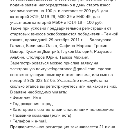
подаче заявки непосредственно в день старта взнос
увеличивается на 100 р. и составляет 200 руб. для
категорий Ж19, М19-29, М30-39 и М40-49, для
участников категорий М50+ и Ю14-18 – 100 руб.
Также при условии предварительной регистрации от
стартовых взносов освобождаются победители «Темной
гонки», прошедшей 29 октября 2011 г. — Балагурова
Галина, Калинина Ольга, Сафина Марина, Трохин
Виктор, Кузьмин Дмитрий, Глухов Валерий, Разуваев
Альбин, Столяров Юрий, Тайков Михаил.
Зарегистрироваться можно прислав заявку на
электронную почту velogearance@gmail.com, сделав
соответствующую пометку в теме письма, или смс на
номер 8-925-322-52-05. Указывайте пожалуйста на
сколько этапов вы регистрируетесь или на какой из них.
В заявке необходимо указать:
• Фамилия, Имя
• Год рождения, город
• Категорию в соответствии с настоящим положением
• Название команды (если есть)
• Телефон и e-mail.
Предварительная регистрация заканчивается 21 июня