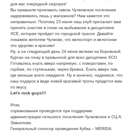
для вас очередной сюрприз!
Вы привыкли проезжать сквозь Чулковское поселение
задерживаясь лишь у магазинов? Нам кажется это
неправильно. Поэтому 23 июня наш клуб прелагает вам
принять участие в гонке на выбывание в дисциплине
ХСЕ, которая пройдет по городской трассе. Давайте
покажем жителям Чулково, что велоспорт и велогонки
это здорово и красиво!
Ну, а на следующий день 24 июня велкам на Боровской
Курган на гонку в привычной для всех дисципине ХСО.
Готовьтесь ехать вверх напрямую, с поворотами, по
горбам, по ступенькам, через бревна. Ехать вверх там,
где меньше всего ожидаете. Ну и конечно, надеемся, что
наш подарок в виде новой красивой тропы придется вам
по вкусу.
Let's rock guys!!!
Итак,
соревнования проводятся при поддержке
администрации сельского поселения Чулковское и СЦ А.
Завьялова.
Генеральный спонсор проведения Кубка – MERIDA