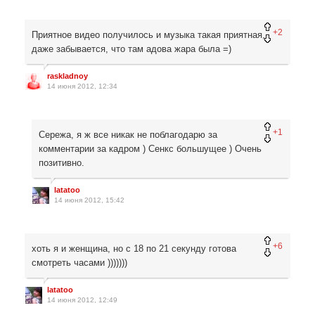
+2
Приятное видео получилось и музыка такая приятная,
даже забывается, что там адова жара была =)
raskladnoy
14 июня 2012, 12:34
+1
Сережа, я ж все никак не поблагодарю за
комментарии за кадром ) Сенкс большущее ) Очень
позитивно.
latatoo
14 июня 2012, 15:42
+6
хоть я и женщина, но с 18 по 21 секунду готова
смотреть часами )))))))
latatoo
14 июня 2012, 12:49