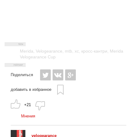
Merida
,
Velogearance
,
mtb
,
xc
,
кросс-кантри
,
Merida
Velogearance Cup
Поделиться
добавить в избранное
+21
Мнения
velogearance