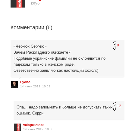
клуб
Комментарии (
6
)
0
«Чернюк Сергею»
Зачем Раскладного обижаете?
Подобные украинские фамилии не склоняются по
падежам только в женском роде.
Ответственно заявляю как настоящий хохол;)
Lyoho
14 июня 2012, 10:53
+2
Опа… надо запомнить и больше не допускать таких
ошибок. Сорри.
velogearance
14 июня 2012, 10:58