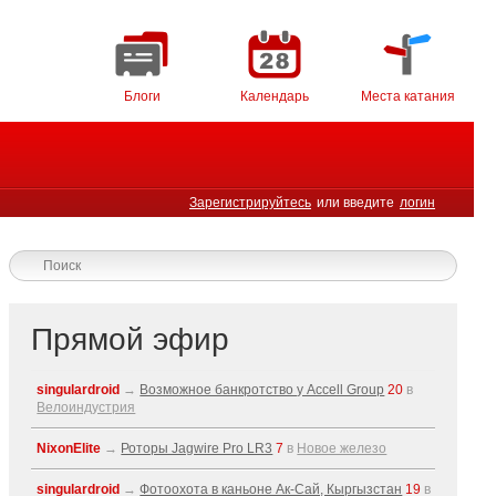
Блоги
Календарь
Места катания
Зарегистрируйтесь
или введите
логин
Прямой эфир
singulardroid
→
Возможное банкротство у Accell Group
20
в
Велоиндустрия
NixonElite
→
Роторы Jagwire Pro LR3
7
в
Новое железо
singulardroid
→
Фотоохота в каньоне Ак-Cай, Кыргызстан
19
в