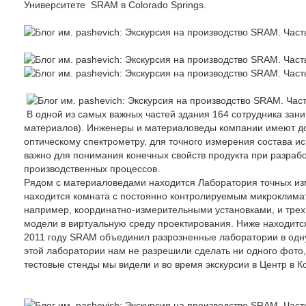
Университете SRAM в Colorado Springs.
В одной из самых важных частей здания 164 сотрудника за
материалов). Инженеры и материаловеды компании имеют до
оптическому спектрометру, для точного измерения состава и
важно для понимания конечных свойств продукта при разрабо
производственных процессов.
Рядом с материаловедами находится Лаборатория точных изм
находится комната с постоянно контролируемым микроклим
например, координатно-измерительными установками, и тре
модели в виртуальную среду проектирования. Ниже находится
2011 году SRAM объединил разрозненные лаборатории в одну
этой лаборатории нам не разрешили сделать ни одного фото,
тестовые стенды мы видели и во время экскурсии в Центр в К