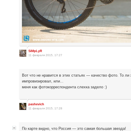
SiMpLyR
11 февраля 2015, 17:27
Вот что не нравится в этих статьях — качество фото. То л
импровизировал, или...
меня как фотокорреспондента слехка задело :)
pashevich
11 февраля 2015, 17:28
По карте видно, что Россия — это самая большая звезда!