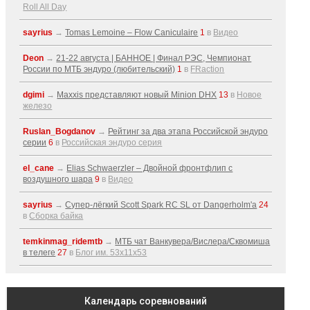
Roll All Day
sayrius
→
Tomas Lemoine – Flow Caniculaire
1
в
Видео
Deon
→
21-22 августа | БАННОЕ | Финал РЭС, Чемпионат
России по МТБ эндуро (любительский)
1
в
FRaction
dgimi
→
Maxxis представляют новый Minion DHX
13
в
Новое
железо
Ruslan_Bogdanov
→
Рейтинг за два этапа Российской эндуро
серии
6
в
Российская эндуро серия
el_cane
→
Elias Schwaerzler – Двойной фронтфлип с
воздушного шара
9
в
Видео
sayrius
→
Супер-лёгкий Scott Spark RC SL от Dangerholm'a
24
в
Сборка байка
temkinmag_ridemtb
→
МТБ чат Ванкувера/Вислера/Сквомиша
в телеге
27
в
Блог им. 53x11x53