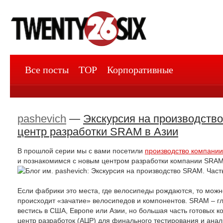
Все посты
TOP
Корпоративные
pashevich
—
Экскурсия на производство
центр разработки SRAM в Азии
В прошлой серии мы с вами посетили
производство компани
и познакомимся с новым центром разработки компании SRAM
Если фабрики это места, где велосипеды рождаются, то можно
происходит «зачатие» велосипедов и компонентов. SRAM – г
вестись в США, Европе или Азии, но большая часть готовых 
центр разработок (АЦР) для финального тестирования и анал