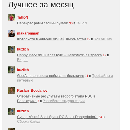
Лучшее за месяц
TallioN
Перекрас рамы своими руками
в
TallioN
36
makaronman
Фотоохота в каньоне Ак-Cай, Кыргызстан
в
Roll All Day
19
kuzlich
Danny MacAskill и Kriss Kyle – Невозможная трасса
в
17
Видео
kuzlich
Gee Atherton снова побывал в больничке
в
Профайлы и
11
интервью
Ruslan_Bogdanov
Оперативные результаты второго этапа РЭС в
Белокурихе
в
Российская эндуро серия
7
kuzlich
Супер-лёгкий Scott Spark RC SL от Dangerholm'a
в
24
Сборка байка