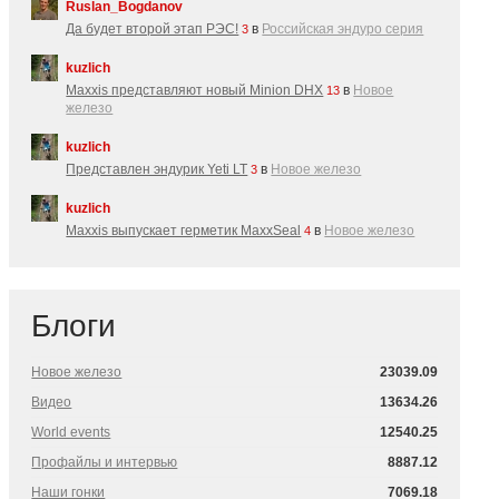
Ruslan_Bogdanov
Да будет второй этап РЭС!
в
Российская эндуро серия
3
kuzlich
Maxxis представляют новый Minion DHX
в
Новое
13
железо
kuzlich
Представлен эндурик Yeti LT
в
Новое железо
3
kuzlich
Maxxis выпускает герметик MaxxSeal
в
Новое железо
4
Блоги
Новое железо
23039.09
Видео
13634.26
World events
12540.25
Профайлы и интервью
8887.12
Наши гонки
7069.18