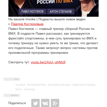
На канале Invoke | Подкасты вышло новое видео
с
Павлом Костюковым
.
Павел Костюков — главный тренер сборной России по
BMX. В подкасте Павел рассказал, как тренируются
фристайл спортсмены, в чем суть тренировок по BMX и
почему тренеру не нужно уметь те же трюки, что делают
его подопечные. Также затронут вопрос системы против
произвольной программы тренировок.
Смотреть тут:
youtu.be/zXxU--qhMz8
invoke
,
invokedrinks
,
invokepodcast
,
павелкостюков
,
bmx
,
тренер
Поделиться