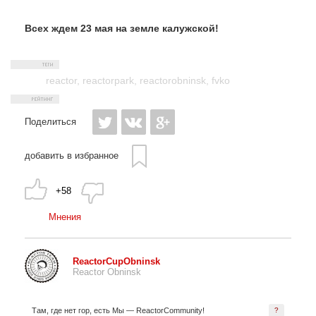
Всех ждем 23 мая на земле калужской!
reactor
,
reactorpark
,
reactorobninsk
,
fvko
Поделиться
добавить в избранное
+58
Мнения
ReactorCupObninsk
Reactor Obninsk
Там, где нет гор, есть Мы — ReactorCommunity!
?