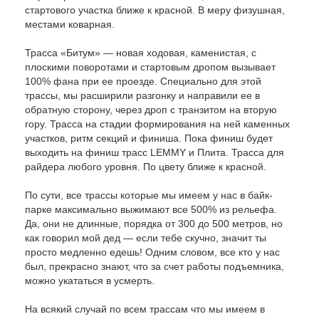
стартового участка ближе к красной. В меру физушная,
местами коварная.
Трасса «Битум» — новая ходовая, каменистая, с
плоскими поворотами и стартовым дропом вызывает
100% фана при ее проезде. Специально для этой
трассы, мы расширили разгонку и направили ее в
обратную сторону, через дроп с транзитом на вторую
гору. Трасса на стадии формирования на ней каменных
участков, ритм секций и финиша. Пока финиш будет
выходить на финиш трасс LEMMY и Плита. Трасса для
райдера любого уровня. По цвету ближе к красной.
По сути, все трассы которые мы имеем у нас в байк-
парке максимально выжимают все 500% из рельефа.
Да, они не длинные, порядка от 300 до 500 метров, но
как говорил мой дед — если тебе скучно, значит ты
просто медленно едешь! Одним словом, все кто у нас
был, прекрасно знают, что за счет работы подъемника,
можно укататься в усмерть.
На всякий случай по всем трассам что мы имеем в