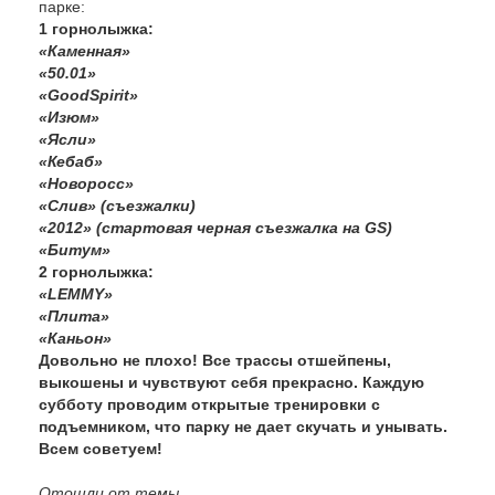
парке:
1 горнолыжка:
«Каменная»
«50.01»
«GoodSpirit»
«Изюм»
«Ясли»
«Кебаб»
«Новоросс»
«Слив» (съезжалки)
«2012» (стартовая черная съезжалка на GS)
«Битум»
2 горнолыжка:
«LEMMY»
«Плита»
«Каньон»
Довольно не плохо! Все трассы отшейпены,
выкошены и чувствуют себя прекрасно. Каждую
субботу проводим открытые тренировки с
подъемником, что парку не дает скучать и унывать.
Всем советуем!
Отошли от темы......