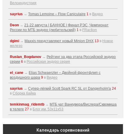
Велоиндустрия
sayrius
→
Tomas Lemoine – Flow Caniculaire
1
в
Видео
Deon
→
21-22 августа | БАННОЕ | Финал РЭС, Чемпионат
России по МТБ эндуро (любительский)
1
в
FRaction
dgimi
→
Maxxis представляют новый Minion DHX
13
в
Новое
железо
Ruslan_Bogdanov
→
Рейтинг за два этапа Российской эндуро
серии
6
в
Российская эндуро серия
el_cane
→
Elias Schwaerzler – Двойной фронтфлип с
воздушного шара
9
в
Видео
sayrius
→
Супер-лёгкий Scott Spark RC SL от Dangerholm'a
24
в
Сборка байка
temkinmag_ridemtb
→
МТБ чат Ванкувера/Вислера/Сквомиша
в телеге
27
в
Блог им. 53x11x53