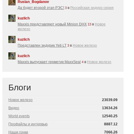
Ruslan_Bogdanov
Да будет второй этап РЭС!
в
Российская эндуро серия
3
kuzlich
Maxxis представляют новый Minion DHX
в
Новое
13
железо
kuzlich
Представлен эндурик Yeti LT
в
Новое железо
3
kuzlich
Maxxis выпускает герметик MaxxSeal
в
Новое железо
4
Блоги
Новое железо
23039.09
Видео
13634.26
World events
12540.25
Профайлы и интервью
8887.12
Наши гонки
7066.26