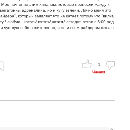
!! Мое почтение этим хипанам, которые пронесли жажду к
 мегатонны адреналина, но и кучу зелени. Лично меня это
йдера", который заявляет что не катает потому что "вилка
 ! любую ! катать! катать! катать! сегодня встал в 6:00 под
 и чуствую себя великолепно, чего и всем райдерам желаю
-1
Мнения