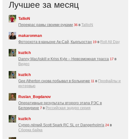
Лучшее за месяц
TallioN
Перекрас рамы своими руками
в
TallioN
36
makaronman
Фотоохота в каньоне Ак-Cай, Кыргызстан
в
Roll All Day
19
kuzlich
Danny MacAskill и Kriss Kyle – Невозможная трасса
в
17
Видео
kuzlich
Gee Atherton снова побывал в больничке
в
Профайлы и
11
интервью
Ruslan_Bogdanov
Оперативные результаты второго этапа РЭС в
Белокурихе
в
Российская эндуро серия
7
kuzlich
Супер-лёгкий Scott Spark RC SL от Dangerholm'a
в
24
Сборка байка