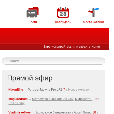
Блоги
Календарь
Места катания
Зарегистрируйтесь
или введите
логин
Прямой эфир
NixonElite
→
Роторы Jagwire Pro LR3
7
в
Новое железо
singulardroid
→
Фотоохота в каньоне Ак-Cай, Кыргызстан
19
в
Roll All Day
Vladimirvelikey
→
Возможное банкротство у Accell Group
18
в