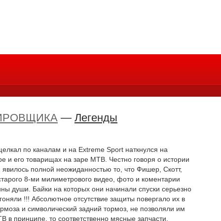
ИРОВЩИКА
—
Легенды
щелкал по каналам и на Extreme Sport наткнулся на
 и его товарищах на заре MTB. Честно говоря о истории
 явилось полной неожиданностью то, что Фишер, Скотт,
старого 8-ми милиметрового видео, фото и коментарии
ины души. Байки на которых они начинали спуски серьезно
гоняли !!! Абсолютное отсутствие защиты повергало их в
тормоза и символический задний тормоз, не позволяли им
MTB в принципе, то соответственно мясные запчасти,