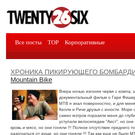
Все посты
TOP
Корпоративные
ХРОНИКА ПИКИРУЮЩЕГО БОМБАРД
Mountain Bike
Вчера ночью изгоняя червя с компа, 
документальный фильм о Гари Фишере
MTB я знал поверхностно, и для меня
Келли и Ричи друзья с юности. Море 
самих мэтров поразили меня до глуб
уступали велосипедам "Аист", но они 
кровь и мясо, но они гоняли !!! Полное отсутствие преднего 
разогнаться от души, но они гоняли !!! Так как еще не было 