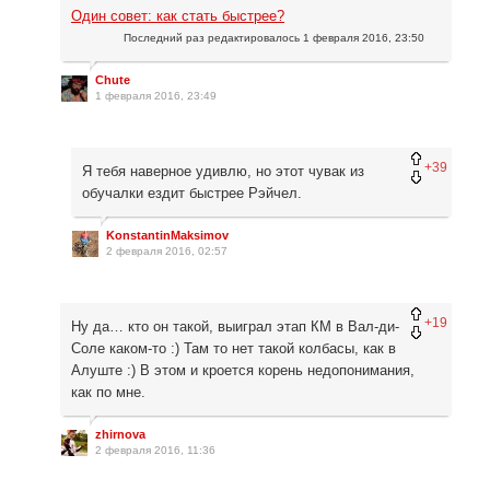
Один совет: как стать быстрее?
Последний раз редактировалось
1 февраля 2016, 23:50
Chute
1 февраля 2016, 23:49
+39
Я тебя наверное удивлю, но этот чувак из
обучалки ездит быстрее Рэйчел.
KonstantinMaksimov
2 февраля 2016, 02:57
+19
Ну да… кто он такой, выиграл этап КМ в Вал-ди-
Соле каком-то :) Там то нет такой колбасы, как в
Алуште :) В этом и кроется корень недопонимания,
как по мне.
zhirnova
2 февраля 2016, 11:36