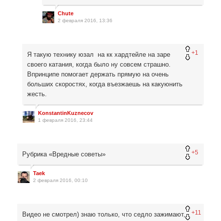
Chute
2 февраля 2016, 13:36
+1
Я такую технику юзал на кк хардтейле на заре
своего катания, когда было ну совсем страшно.
Впринципе помогает держать прямую на очень
больших скоростях, когда въезжаешь на какуюнить
жесть.
KonstantinKuznecov
1 февраля 2016, 23:44
+5
Рубрика «Вредные советы»
Taek
2 февраля 2016, 00:10
+11
Видео не смотрел) знаю только, что седло зажимают,