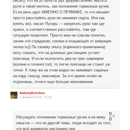
писал), что на усталость рук здорово влияет высота
руля и такая мелочь, как положение тормозных ручек.
Если речь идет ИМЕННО О ПРЯМИКЕ, то что мешает
просто расслабить руки не зажимая седла. Или как
(опять же), писал Пухирь — напрягать руки там где
нужно, и соответственно расслаблять, там где
ситуация позволяет. Просто мне не совсем понятно,
зачем эти страдания, синяки и клацающяя от вибрации
челюсть)) По своему опыту (коренного крымчанина)
могу сказать, что на длинных дистанциях устает
поясница. И если исключить два из трех шарниров
(колени и голеностоп), то легче пояснице не станет уж
точно. К тому же на этом видео он зажимает сиденье
на пару секунд, максимум. За это время особо не
отдохнешь, отчего еще больше непонимания.
AlekseyKorobov
2 февраля 2016, 22:30
0
Обсуждать положение тормозных ручек я не вижу
смысла — это из другой темы, люди исходят из того,
что всё адекватно настроено уже.