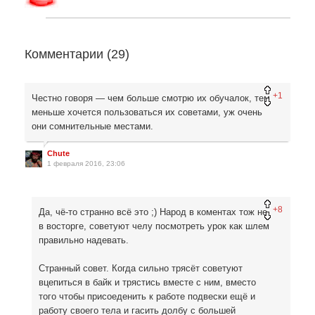
Комментарии (
29
)
+1
Честно говоря — чем больше смотрю их обучалок, тем
меньше хочется пользоваться их советами, уж очень
они сомнительные местами.
Chute
1 февраля 2016, 23:06
+8
Да, чё-то странно всё это ;) Народ в коментах тож не
в восторге, советуют челу посмотреть урок как шлем
правильно надевать.
Странный совет. Когда сильно трясёт советуют
вцепиться в байк и трястись вместе с ним, вместо
того чтобы присоеденить к работе подвески ещё и
работу своего тела и гасить долбу с большей