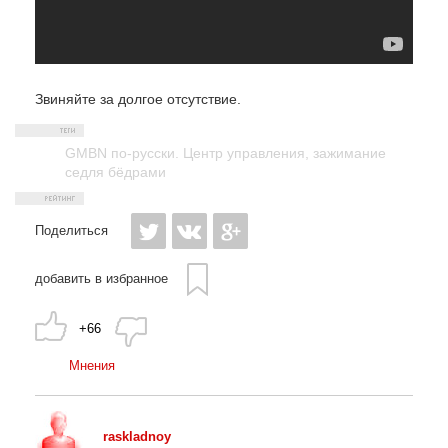
Звиняйте за долгое отсутствие.
GMBN по-русски. Центр управления
,
зажимание
седля бёдрами
Поделиться
добавить в избранное
+66
Мнения
raskladnoy