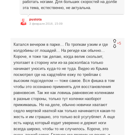
работать ногами. Для больших скоростей на долбе
эта тема, естественно, не актуальна.
pustota
3 февраля 2016, 15:09
+5
Катался вечером в парке… По тропкам узким и где
колдобины от лошадей… На региде как обычно…
Короче, я тоже так делаю, когда велик скользит,
уползает в сторону или из-за расколбаса только
начинает уносить куда-то не туда. Видео из Крыма
посмотрел где на хардтейле езжу по трейлам с
высоким подседелом — тоже самое. Вся фишка в том
чтобы это осознанно применять для восстановления
равновесия. Так же как ловишь равновесие коленками
в разные стороны, только тут коленки наоборот
прижимаешь. Но на деле, обычно новички хватают
седло мертвой хваткой как только начинается какая-то
жесть и им страшно, это только всё усугубляет. А еще
есть народ который ездит уверенно и держит ноги
всегда широко, чтобы то не случилось. Короче, это
очень тонкий совет. Главное его правильно понять и