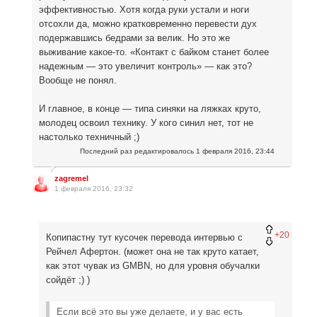
эффективностью. Хотя когда руки устали и ноги
отсохли да, можно кратковременно перевести дух
подержавшись бедрами за велик. Но это же
выживание какое-то. «Контакт с байком станет более
надежным — это увеличит контроль» — как это?
Вообще не понял.
И главное, в конце — типа синяки на ляжках круто,
молодец освоил технику. У кого синил нет, тот не
настолько техничный ;)
Последний раз редактировалось
1 февраля 2016, 23:44
zagremel
1 февраля 2016, 23:32
+20
Копипастну тут кусочек перевода интервью с
Рейчел Афертон. (может она не так круто катает,
как этот чувак из GMBN, но для уровня обучалки
сойдёт ;) )
Если всё это вы уже делаете, и у вас есть