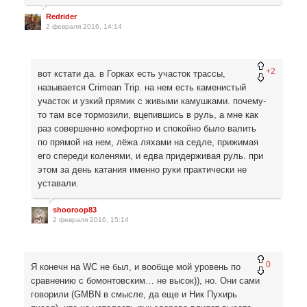
Redrider
2 февраля 2016, 14:14
+2
вот кстати да. в Горках есть участок трассы,
называется Crimean Trip. на нем есть каменистый
участок и узкий прямик с живыми камушками. почему-
то там все тормозили, вцепившись в руль, а мне как
раз совершенно комфортно и спокойно было валить
по прямой на нем, лёжа ляхами на седле, прижимая
его спереди коленями, и едва придерживая руль. при
этом за день катания именно руки практически не
уставали.
shooroop83
2 февраля 2016, 15:14
0
Я конечн на WC не был, и вообще мой уровень по
сравнению с бомонтовским… не высок)), но. Они сами
говорили (GMBN в смысле, да еще и Ник Пухирь