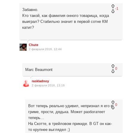
-1
Забавно.
Кто такой, как фамилия онного товарища, когда
выиграл? Стабильно значит в первой сотне КМ
катит?
Chute
2 февраля 2016, 12:44
0
Marc Beaumont
raskladnoy
2 февраля 2016, 13:16
0
Вот теперь реально удивил, непризнал я его в
гриме, прости, дядька. Может разбогатеет
теперь…
На Скотте, в трейловом прикиде. В GT он как-
то крупнее выглядел ;)