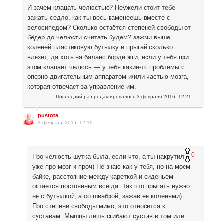
И зачем клацать челюстью? Неужели стоит тебе
зажать седло, как ты весь каменеешь вместе с
велосипедом? Сколько остаётся степеней свободы от
бёдер до челюсти считать будем? зажми выше
коленей пластиковую бутылку и прыгай сколько
влезет, да хоть на баланс борде жги, если у тебя при
этом клацает челюсь — у тебя какие-то проблемы с
опорно-двигательным аппаратом и/или частью мозга,
которая отвечает за управление им.
Последний раз редактировалось
3 февраля 2016, 12:21
pustota
3 февраля 2016, 12:19
0
Про челюсть шутка была, если что, а ты накрутил
уже про мозг и проч) Не знаю как у тебя, но на моем
байке, расстояние между кареткой и сиденьем
остается постоянным всегда. Так что прыгать нужно
не с бутылкой, а со шваброй, зажав ее коленями)
Про степени свободы мимо, это относится к
суставам. Мышцы лишь сгибают сустав в том или