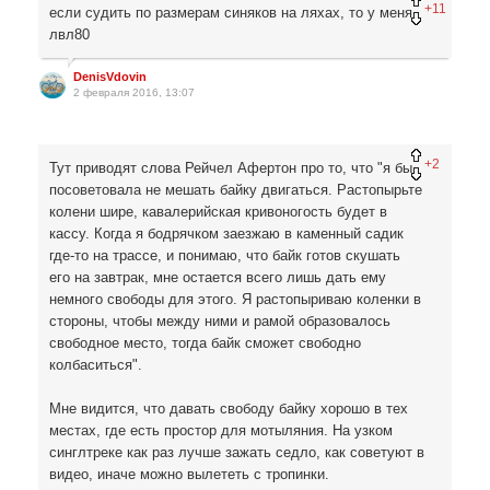
+11
если судить по размерам синяков на ляхах, то у меня
лвл80
DenisVdovin
2 февраля 2016, 13:07
+2
Тут приводят слова Рейчел Афертон про то, что "я бы
посоветовала не мешать байку двигаться. Растопырьте
колени шире, кавалерийская кривоногость будет в
кассу. Когда я бодрячком заезжаю в каменный садик
где-то на трассе, и понимаю, что байк готов скушать
его на завтрак, мне остается всего лишь дать ему
немного свободы для этого. Я растопыриваю коленки в
стороны, чтобы между ними и рамой образовалось
свободное место, тогда байк сможет свободно
колбаситься".
Мне видится, что давать свободу байку хорошо в тех
местах, где есть простор для мотыляния. На узком
синглтреке как раз лучше зажать седло, как советуют в
видео, иначе можно вылететь с тропинки.