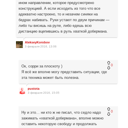
ином направлении, которое предусмотрено
конструкцией. А если исходить из того что все
адекватно настроено, то и незачем синяки на
бедрах набивать. Руки устают по двум причинам —
либо ты висишь на руле, либо едешь всю
дистанцию вцепившись в руль хваткой добермана.
AlekseyKorobov
3 февраля 2016, 13:06
0
Ок, сорри за плоскоту )
Я всё же вполне могу представить ситуации, где
эта техника может быть полезна.
pustota
3 февраля 2016, 15:05
0
Ну и это… ни кто ж не писал, что седло надо
зажимать «хваткой добермана», вполне можно
оставить некоторую свободу и продолжать