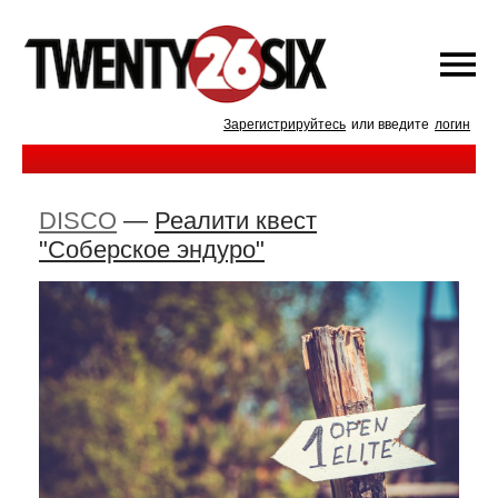
Зарегистрируйтесь
или введите
логин
DISCO
—
Реалити квест
"Соберское эндуро"