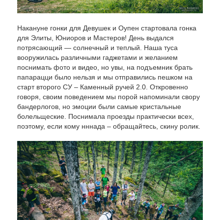
Накануне гонки для Девушек и Оупен стартовала гонка
для Элиты, Юниоров и Мастеров! День выдался
потрясающий — солнечный и теплый. Наша туса
вооружилась различными гаджетами и желанием
поснимать фото и видео, но увы, на подъемник брать
папарацци было нельзя и мы отправились пешком на
старт второго СУ – Каменный ручей 2.0. Откровенно
говоря, своим поведением мы порой напоминали свору
бандерлогов, но эмоции были самые кристальные
болельщеские. Поснимала проезды практически всех,
поэтому, если кому нннада – обращайтесь, скину ролик.