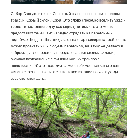
Собер-Баш делится на Северный склон с основным костяком
трасс, и Южный склон. Южка. Это слово способно вселить ужас и
трепет в настоящего даунхильщика, потому что это место
предоставит тебе шанс изрядно страдать на перегонных
подъёмах. Когда тебя закидывают на старт северных трейлов, то
можно проехать 2 СУ с одним перегоном, на Южку же делается 1
заброска, и все перегоны преодолеваются своими силами,
включая возвращение с финиша южных трейлов в
цивилизацию))) это, пожалуй, самое любимое, так как степень
живописности зашкаливает! На такое катание по 4 СУ уходит
весь световой день.