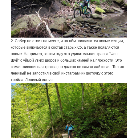
2. Собер не стоит на месте, и на нём появляются новые секции,
которые включаются в состав старых СУ, а также появляются
новые. Например, в этом году это удивительная трасса “Фен-
Шуй” с уймой узких шоров и больших камней на плоскости. Это
самая живописная трасса, но далеко не самая лайтовая. Только
ленивый не запостил в свой инстаграмчик фоточку с этого
трейла. Ленивый есть я.