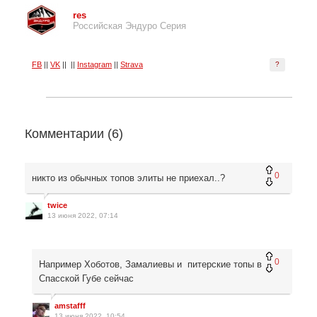
res
Российская Эндуро Серия
FB
||
VK
|| ||
Instagram
||
Strava
?
Комментарии (
6
)
0
никто из обычных топов элиты не приехал..?
twice
13 июня 2022, 07:14
0
Например Хоботов, Замалиевы и питерские топы в
Спасской Губе сейчас
amstafff
13 июня 2022, 10:54