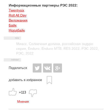
Информационные партнеры РЭС 2022:
Twentysix
Roll All Day
Веломания
Байк
Нордбайк
Миасс
,
Солнечная долина
,
российская эндуро
серия
,
Enduro
,
Enduro MTB
,
RES 2022
,
РЭС 2022
,
РЭС
,
2022
Поделиться
добавить в избранное
+113
Мнения