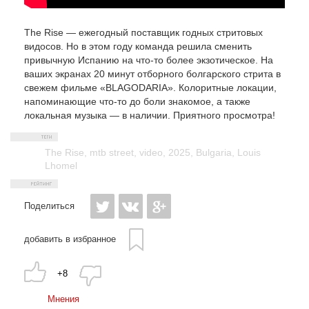
The Rise — ежегодный поставщик годных стритовых
видосов. Но в этом году команда решила сменить
привычную Испанию на что-то более экзотическое. На
ваших экранах 20 минут отборного болгарского стрита в
свежем фильме «BLAGODARIA». Колоритные локации,
напоминающие что-то до боли знакомое, а также
локальная музыка — в наличии. Приятного просмотра!
The Rise
,
mtb street
,
video
,
2025
,
Bulgaria
,
Louis
Lhomel
Поделиться
добавить в избранное
+8
Мнения