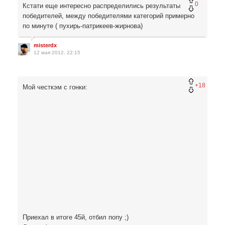
0
Кстати еще интересно распределились результаты
победителей, между победителями категорий примерно
по минуте ( пухирь-патрикеев-жирнова)
misterdx
12 мая 2012, 22:15
+18
Мой честкэм с гонки:
Приехал в итоге 45й, отбил попу ;)