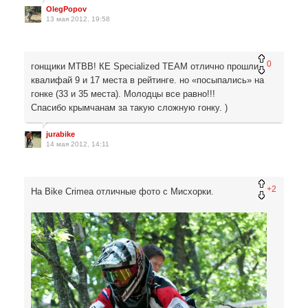
OlegPopov
13 мая 2012, 19:58
0
гонщики МТВВ! КЕ Specialized TEAM отлично прошли
квалифай 9 и 17 места в рейтинге. но «посыпались» на
гонке (33 и 35 места). Молодцы все равно!!!
Спасибо крымчанам за такую сложную гонку. )
jurabike
14 мая 2012, 14:11
+2
На Bike Crimea отличные фото с Мисхорки.