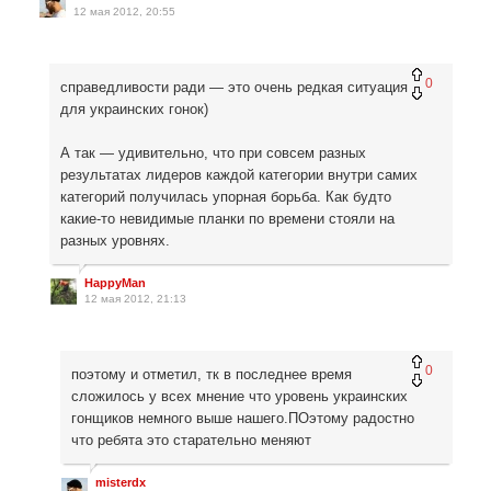
12 мая 2012, 20:55
0
справедливости ради — это очень редкая ситуация
для украинских гонок)
А так — удивительно, что при совсем разных
результатах лидеров каждой категории внутри самих
категорий получилась упорная борьба. Как будто
какие-то невидимые планки по времени стояли на
разных уровнях.
HappyMan
12 мая 2012, 21:13
0
поэтому и отметил, тк в последнее время
сложилось у всех мнение что уровень украинских
гонщиков немного выше нашего.ПОэтому радостно
что ребята это старательно меняют
misterdx