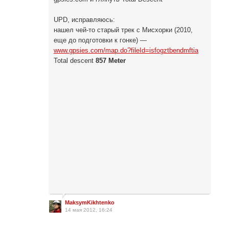
UPD, исправляюсь:
нашел чей-то старый трек с Мисхорки (2010,
еще до подготовки к гонке) —
www.gpsies.com/map.do?fileId=isfogztbendmftia
Total descent
857 Meter
MaksymKikhtenko
14 мая 2012, 16:24