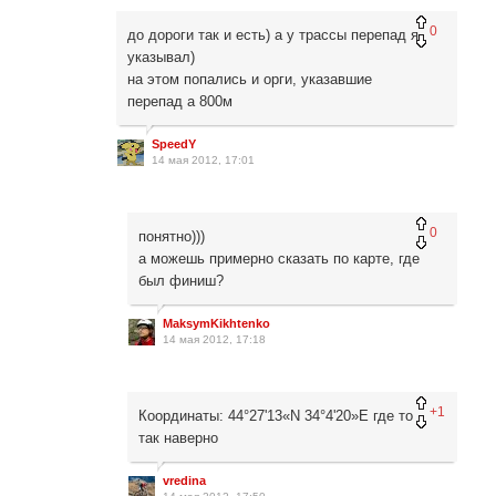
0
до дороги так и есть) а у трассы перепад я
указывал)
на этом попались и орги, указавшие
перепад а 800м
SpeedY
14 мая 2012, 17:01
0
понятно)))
а можешь примерно сказать по карте, где
был финиш?
MaksymKikhtenko
14 мая 2012, 17:18
+1
Координаты: 44°27'13«N 34°4'20»E где то
так наверно
vredina