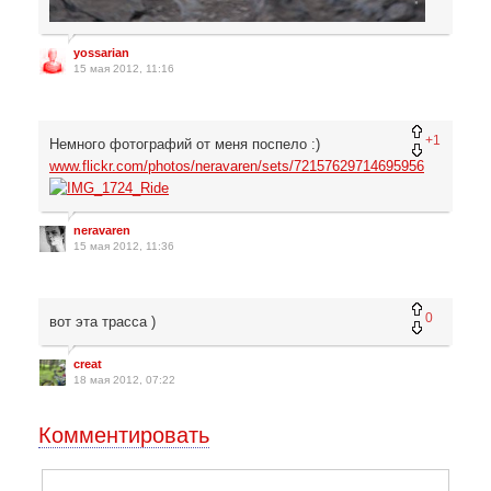
yossarian
15 мая 2012, 11:16
+1
Немного фотографий от меня поспело :)
www.flickr.com/photos/neravaren/sets/72157629714695956
neravaren
15 мая 2012, 11:36
0
вот эта трасса )
creat
18 мая 2012, 07:22
Комментировать