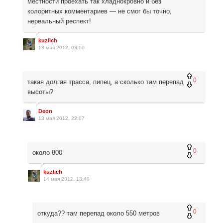
местности проехать так хладнокровно и без
колоритных комментариев — не смог бы точно,
нереальный респект!
kuzlich
13 мая 2012, 03:00
0
такая долгая трасса, пипец, а сколько там перепад
высоты?
Deon
13 мая 2012, 22:07
0
около 800
kuzlich
14 мая 2012, 13:40
0
откуда?? там перепад около 550 метров