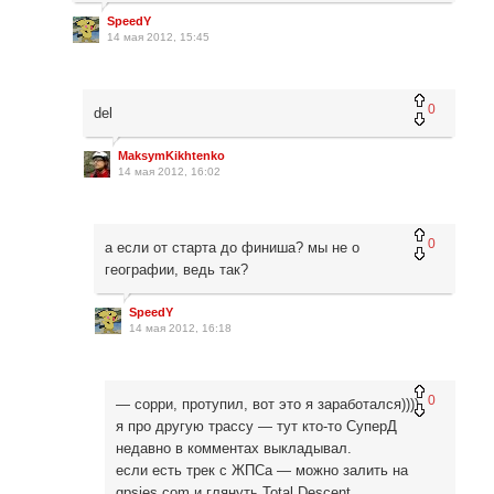
SpeedY
14 мая 2012, 15:45
0
del
MaksymKikhtenko
14 мая 2012, 16:02
0
а если от старта до финиша? мы не о
географии, ведь так?
SpeedY
14 мая 2012, 16:18
0
— сорри, протупил, вот это я заработался))))
я про другую трассу — тут кто-то СуперД
недавно в комментах выкладывал.
если есть трек с ЖПСа — можно залить на
gpsies.com и глянуть Total Descent