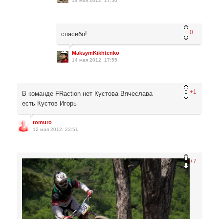
14 мая 2012, 17:50
0
спасибо!
MaksymKikhtenko
14 мая 2012, 17:55
+1
В команде FRaction нет Кустова Вячеслава
есть Кустов Игорь
tomuro
12 мая 2012, 23:51
+7