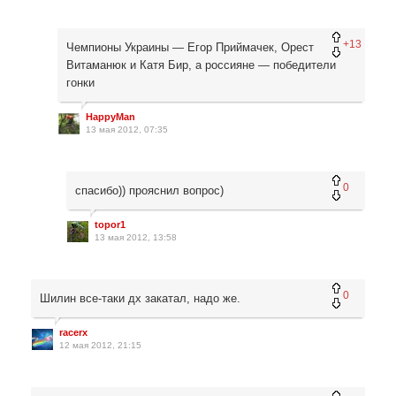
+13
Чемпионы Украины — Егор Приймачек, Орест
Витаманюк и Катя Бир, а россияне — победители
гонки
HappyMan
13 мая 2012, 07:35
0
спасибо)) прояснил вопрос)
topor1
13 мая 2012, 13:58
0
Шилин все-таки дх закатал, надо же.
racerx
12 мая 2012, 21:15