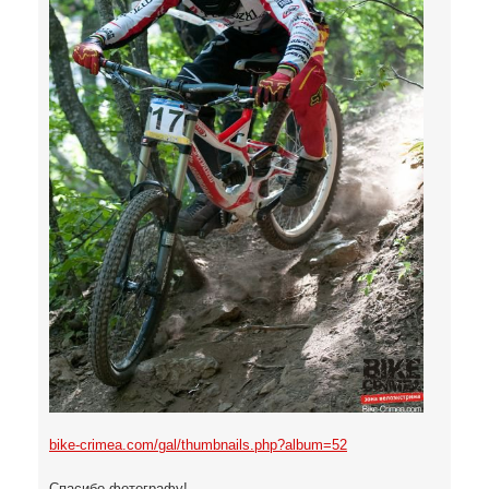
bike-crimea.com/gal/thumbnails.php?album=52
Спасибо фотографу!