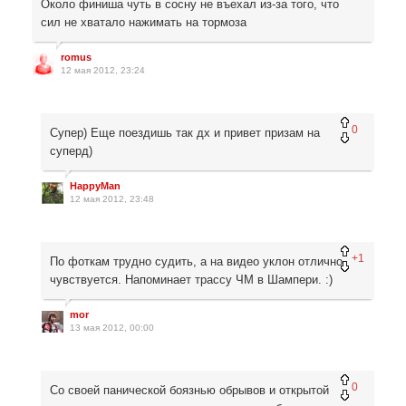
Около финиша чуть в сосну не въехал из-за того, что
сил не хватало нажимать на тормоза
romus
12 мая 2012, 23:24
0
Супер) Еще поездишь так дх и привет призам на
суперд)
HappyMan
12 мая 2012, 23:48
+1
По фоткам трудно судить, а на видео уклон отлично
чувствуется. Напоминает трассу ЧМ в Шампери. :)
mor
13 мая 2012, 00:00
0
Со своей панической боязнью обрывов и открытой