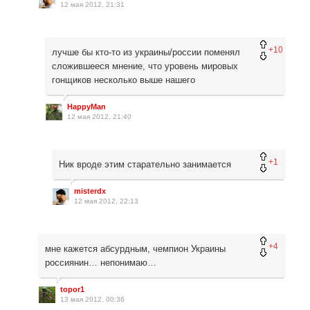
12 мая 2012, 21:31
+10
лучше бы кто-то из украины/россии поменял
сложившееся мнение, что уровень мировых
гонщиков несколько выше нашего
HappyMan
12 мая 2012, 21:40
+1
Ник вроде этим старательно занимается
misterdx
12 мая 2012, 22:13
+4
мне кажется абсурдным, чемпион Украины
россиянин… непонимаю…
topor1
13 мая 2012, 00:36