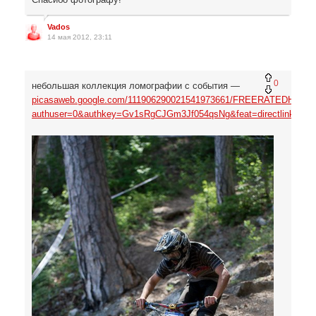
Vados
14 мая 2012, 23:11
0
небольшая коллекция ломографии с события —
picasaweb.google.com/111906290021541973661/FREERATEDH2
authuser=0&authkey=Gv1sRgCJGm3Jf054qsNg&feat=directlink