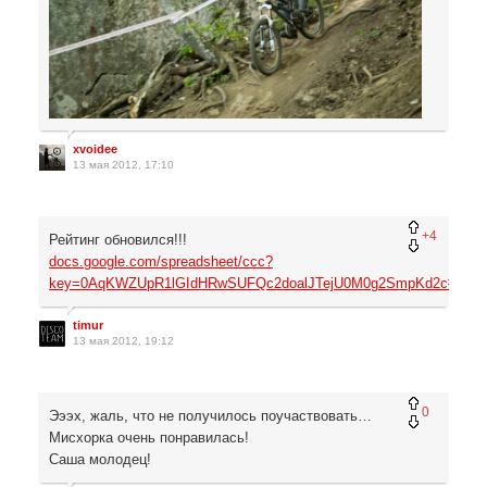
xvoidee
13 мая 2012, 17:10
+4
Рейтинг обновился!!!
docs.google.com/spreadsheet/ccc?
key=0AqKWZUpR1lGIdHRwSUFQc2doalJTejU0M0g2SmpKd2c#gid=
timur
13 мая 2012, 19:12
0
Эээх, жаль, что не получилось поучаствовать…
Мисхорка очень понравилась!
Саша молодец!