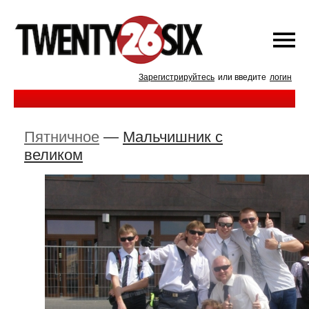
Зарегистрируйтесь
или введите
логин
Пятничное
—
Мальчишник с
великом