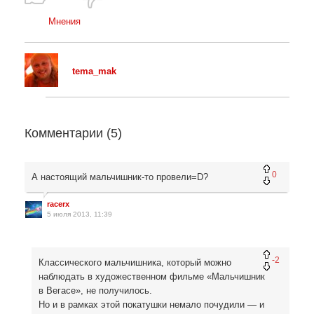
Мнения
tema_mak
Комментарии (
5
)
0
А настоящий мальчишник-то провели=D?
racerx
5 июля 2013, 11:39
-2
Классического мальчишника, который можно
наблюдать в художественном фильме «Мальчишник
в Вегасе», не получилось.
Но и в рамках этой покатушки немало почудили — и