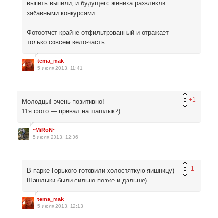
выпить выпили, и будущего жениха развлекли
забавными конкурсами.
Фотоотчет крайне отфильтрованный и отражает
только совсем вело-часть.
tema_mak
5 июля 2013, 11:41
+1
Молодцы! очень позитивно!
11я фото — превал на шашлык?)
~MiRoN~
5 июля 2013, 12:06
-1
В парке Горького готовили холостяткую яишницу)
Шашлыки были сильно позже и дальше)
tema_mak
5 июля 2013, 12:13