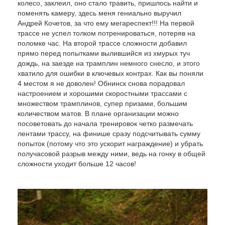
колесо, заклеил, оно стало травить, пришлось найти и
поменять камеру, здесь меня гениально выручил
Андрей Кочетов, за что ему мегареспект!!! На первой
трассе не успел толком потренироваться, потеряв на
поломке час. На второй трассе сложности добавил
прямо перед попытками вылившийся из хмурых туч
дождь, на заезде на трамплин немного снесло, и этого
хватило для ошибки в ключевых контрах. Как вы поняли
4 местом я не доволен! Обнинск снова порадовал
настроением и хорошими скоростными трассами с
множеством трамплинов, супер призами, большим
количеством матов. В плане организации можно
посоветовать до начала тренировок четко размечать
лентами трассу, на финише сразу подсчитывать сумму
попыток (потому что это ускорит награждение) и убрать
получасовой разрыв между ними, ведь на гонку в общей
сложности уходит больше 12 часов!