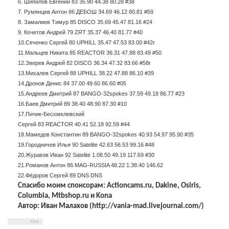
6. Шипилов Евгений 83 35.90 44.38 80.28 #38
7. Румянцев Антон 86 ДЕБОШ 34.69 46.12 80.81 #59
8. Замалиев Тимур 85 DISCO 35.69 45.47 81.16 #24
9. Кочетов Андрей 79 ZRT 35.37 46.40 81.77 #40
10.Сеченко Сергей 80 UPHILL 35.47 47.53 83.00 #42r
11.Мальцев Никита 85 REACTOR 36.31 47.88 83.49 #50
12.Зверев Андрей 82 DISCO 36.34 47.32 83.66 #58r
13.Михалев Сергей 88 UPHILL 38.22 47.88 86.10 #39
14.Дронов Денис 84 37.00 49.60 86.60 #05
15.Андреев Дмитрий 87 BANGO-32spokes 37.59 49.18 86.77 #23
16.Баев Дмитрий 89 38.40 48.90 87.30 #10
17.Пичик-Бесхмелевский
Сергей 83 REACTOR 40.41 52.18 92.59 #44
18.Мамедов Константин 89 BANGO-32spokes 40.93 54.97 95.90 #35
19.Городничев Илья 90 Satelite 42.63 56.53 99.16 #48
20.Жураков Иван 92 Satelite 1.08.50 49.19 117.69 #30
21.Романов Антон 86 MAG-RUSSIA 48.22 1.38.40 146.62
22.Фёдоров Сергей 89 DNS DNS
Спасибо моим спонсорам: Actioncams.ru, Dakine, Osiris,
Columbia, Mtbshop.ru и Kona
Автор: Иван Малахов (http://vania-mad.livejournal.com/)