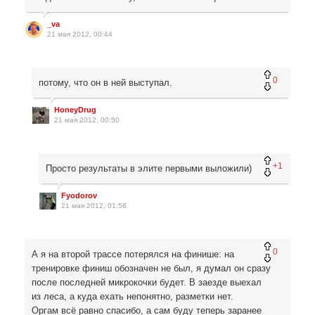
_va
21 мая 2012, 00:44
0
потому, что он в ней выступал.
HoneyDrug
21 мая 2012, 00:50
+1
Просто результаты в элите первыми выложили)
Fyodorov
21 мая 2012, 01:56
0
А я на второй трассе потерялся на финише: на
тренировке финиш обозначен не был, я думал он сразу
после последней микрокочки будет. В заезде выехал
из леса, а куда ехать непонятно, разметки нет.
Оргам всё равно спасибо, а сам буду теперь заранее