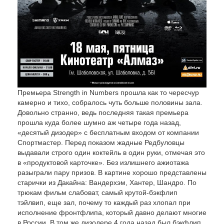
Премьера
Strength in Numbers
прошла как то чересчур
камерно и тихо, собралось чуть больше половины зала.
Довольно странно, ведь последняя такая премьера
прошла куда более шумно аж четыре года назад,
«десятый дизодер» с бесплатным входом от компании
Спортмастер. Перед показом жадные Редбуловцы
выдавали строго один коктейль в один руки, отмечая это
в «продуктовой карточке». Без излишнего ажиотажа
разыграли пару призов. В картине хорошо представлены
старички из Дакайна: Вандерхэм, Хантер, Шандро. По
трюкам фильм слабоват, самый крутой-бэкфлип
тэйлвип, еще зал, почему то каждый раз хлопал при
исполнение фронтфлипа, который давно делают многие
в России. В том же дизодере 4 года назад был бэкфлип