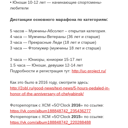
• Юноши 10-12 лет — начинающие спортсмены-
любители
Дистанции основного марафона по категориям:
5 часов – Мужчины-Абсолют – открытая категория.
4 часа — Мужчины-Ветераны (36 лет и старше)
3 часа — Прекрасные Леди (18 лет и старше)
3 часа — Фтопкужир (мужчины 18 лет и старше)
3 часа — Юниоры, юниорки 15-17 лет
1.5 часа — Юноши, девушки 12-14 лет
Подробности и регистрация тут:
http://uc-project.ru/
Как это было в 2016 году, смотрите здесь:
http://2obl.ru/good-news/text-news/5-hours-pedaled-in-
honor-of-the-anniversary-of-chelyabinsk/
Фоторепортаж с
XCM «5O'Clock
2016
» по ссылке:
https://vk.com/album188848742_235436277
Фоторепортаж с
XCM «5O'Clock
2015
» по ссылке:
https://vk.com/album188848742_220288488