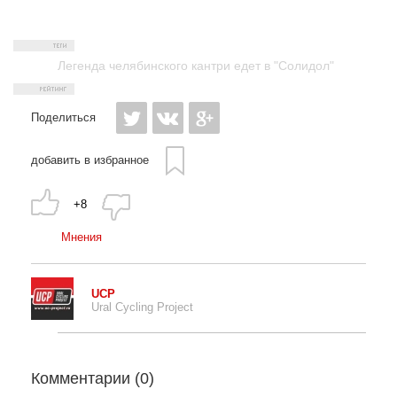
Легенда челябинского кантри едет в "Солидол"
Поделиться
добавить в избранное
+8
Мнения
UCP
Ural Cycling Project
Комментарии (
0
)