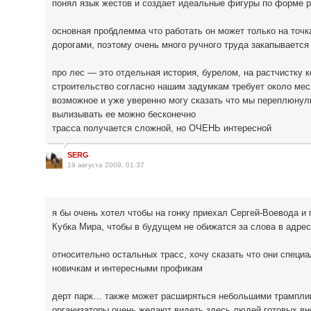
понял язык жестов и создает идеальные фигуры по форме 
основная пробдлемма что работать он может только на точ
дорогами, поэтому очень много ручного труда закапывается
про лес — это отдельная история, бурелом, на растчистку к
строительство согласно нашим задумкам требует около мес
возможное и уже уверенно могу сказать что мы переплюнул
вылизывать ее можно бесконечно
трасса получается сложной, но ОЧЕНЬ интересной
SERG
19 августа 2009, 01:37
я бы очень хотел чтобы на гонку приехал Сергей-Воевода и
Кубка Мира, чтобы в будущем не обижатся за слова в адре
относительно остальных трасс, хочу сказать что они специ
новичкам и интересными профикам
дерт парк… также может расширяться небольшими трампли
организаторы очень желают видеть здесь людей готовых вно