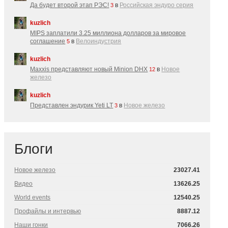
Да будет второй этап РЭС!
в
Российская эндуро серия
3
kuzlich
MIPS заплатили 3.25 миллиона долларов за мировое
соглашение
в
Велоиндустрия
5
kuzlich
Maxxis представляют новый Minion DHX
в
Новое
12
железо
kuzlich
Представлен эндурик Yeti LT
в
Новое железо
3
Блоги
Новое железо
23027.41
Видео
13626.25
World events
12540.25
Профайлы и интервью
8887.12
Наши гонки
7066.26