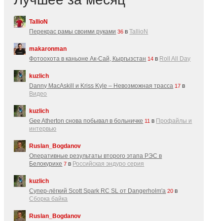
TallioN
Перекрас рамы своими руками
в
TallioN
36
makaronman
Фотоохота в каньоне Ак-Cай, Кыргызстан
в
Roll All Day
14
kuzlich
Danny MacAskill и Kriss Kyle – Невозможная трасса
в
17
Видео
kuzlich
Gee Atherton снова побывал в больничке
в
Профайлы и
11
интервью
Ruslan_Bogdanov
Оперативные результаты второго этапа РЭС в
Белокурихе
в
Российская эндуро серия
7
kuzlich
Супер-лёгкий Scott Spark RC SL от Dangerholm'a
в
20
Сборка байка
Ruslan_Bogdanov