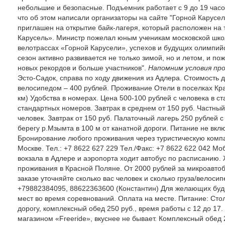
небольшие и безопасные. Подъемник работает с 9 до 19 часо
что об этом написали организаторы на сайте "Горной Карусе
приглашен на открытие байк-лагеря, который расположен на 
Карусель». Министр пожелал юным ученикам московской шко
велотрассах «Горной Карусели», успехов и будущих олимпий
сезон активно развивается не только зимой, но и летом, и 
новых рекордов и больше участников".
Напомним условия про
Эсто-Садок, справа по ходу движения из Адлера. Стоимость 
велосипедом – 400 рублей. Проживание Отели в поселках Кра
км) Удобства в номерах. Цена 500-100 рублей с человека в с
стандартных номеров. Завтрак в среднем от 150 руб. Частный 
человек. Завтрак от 150 руб. Палаточный лагерь 250 рублей с
берегу р.Мзымта в 100 м от канатной дороги. Питание не вк
Бронирование любого проживания через туристическую комп
Москве. Тел.: +7 8622 627 229 Тел./Факс: +7 8622 622 042 Моб
вокзала в Адлере и аэропорта ходит автобус по расписанию.
проживания в Красной Поляне. От 2000 рублей за микроавтобу
заказе уточняйте сколько вас человек и сколько груза/велос
+79882384095, 88622363600 (Константин) Для желающих буде
мест во время соревнований. Оплата на месте. Питание: Сто
дорогу, комплексный обед 250 руб., время работы с 12 до 17
магазином «Freeride», вкуснее не бывает. Комплексный обед 