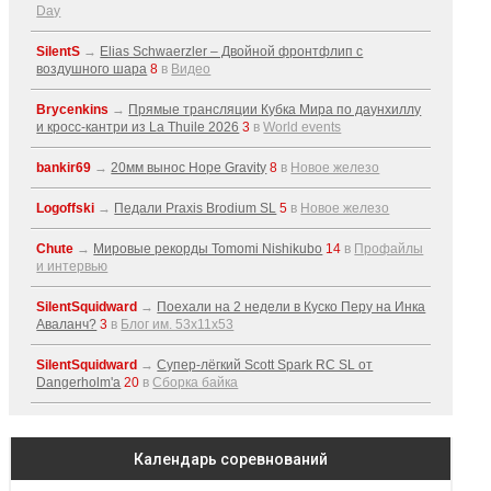
Day
SilentS
→
Elias Schwaerzler – Двойной фронтфлип с
воздушного шара
8
в
Видео
Brycenkins
→
Прямые трансляции Кубка Мира по даунхиллу
и кросс-кантри из La Thuile 2026
3
в
World events
bankir69
→
20мм вынос Hope Gravity
8
в
Новое железо
Logoffski
→
Педали Praxis Brodium SL
5
в
Новое железо
Chute
→
Мировые рекорды Tomomi Nishikubo
14
в
Профайлы
и интервью
SilentSquidward
→
Поехали на 2 недели в Куско Перу на Инка
Аваланч?
3
в
Блог им. 53x11x53
SilentSquidward
→
Супер-лёгкий Scott Spark RC SL от
Dangerholm'a
20
в
Сборка байка