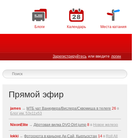
Блоги
Календарь
Места катания
Зарегистрируйтесь
или введите
логин
Прямой эфир
james
→
МТБ чат Ванкувера/Вислера/Сквомиша в телеге
26
в
Блог им. 53x11x53
NixonElite
→
Дёртовая вилка DVO Dirt jump
8
в
Новое железо
lokki
→
Фотоохота в каньоне Ак-Cай, Кыргызстан
14
в
Roll All