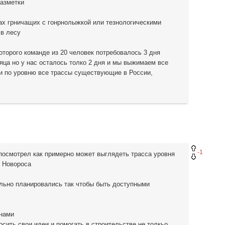
разметки
ках грничащих с гонрнолыжкой или тезнологическими
 в лесу
оторого команде из 20 человек потребовалось 3 дня
яца но у нас осталось толко 2 дня и мы выжимаем все
и по уровню все трассы существующие в России,
-1
 посмотрел как примерно может выглядеть трасса уровня
с Новороса
ально планировались так чтобы быть доступными
нами
сить свои идеи и помогать в строительстве не толкьо