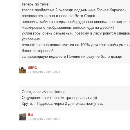
теперь по теме:
трасса пройдет на 2 очереди подъемника Горная Карусель
располагается она в поселке Эсто Садок
половина кабинок гондолы оборудована специально под вел
маркировка с изображением велосипеда на дверях)
уклон горы очень серьезный, поэтому в лесу роются специал
ускорение
рельеф склона используется на 100% для того чтобы умень
более интересной
за прошедшую неделю в Поляне ни разу не было дождя
SERG
19 августа 2009, 02:24
Серж, спасибо за фотки!
Ощущения от их просмотра нереальные)))
Круто… Надеюсь через 2 дня оказаться у вас
Baf
19 августа 2009, 08:30