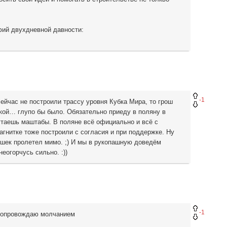
фий двухдневной давности:
-1
сейчас не построили трассу уровня Кубка Мира, то грош
жкой… глупо бы было. Обязательно приеду в поляну в
утаешь маштабы. В поляне всё официально и всё с
гнитке тоже построили с согласия и при поддержке. Ну
мешек пролетел мимо. ;) И мы в рукопашную доведём
неогорчусь сильно. :))
-1
 сопровождаю молчанием