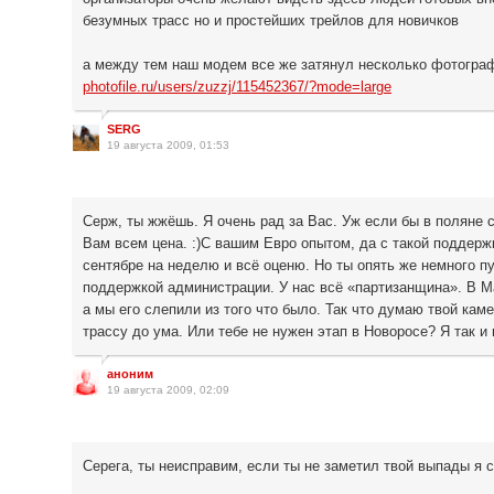
безумных трасс но и простейших трейлов для новичков
а между тем наш модем все же затянул несколько фотогра
photofile.ru/users/zuzzj/115452367/?mode=large
SERG
19 августа 2009, 01:53
Серж, ты жжёшь. Я очень рад за Вас. Уж если бы в поляне 
Вам всем цена. :)С вашим Евро опытом, да с такой поддер
сентябре на неделю и всё оценю. Но ты опять же немного п
поддержкой администрации. У нас всё «партизанщина». В Ма
а мы его слепили из того что было. Так что думаю твой ка
трассу до ума. Или тебе не нужен этап в Новоросе? Я так и 
аноним
19 августа 2009, 02:09
Серега, ты неисправим, если ты не заметил твой выпады я