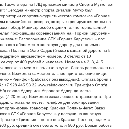
в. Также вчера на ГЛЦ приезжал министр Спорта Мутко, вот
ли": "Сегодня министр спорта Виталий Мутко был
территории спортивно-туристического комплекса «Горная
лы олимпийского резерва, которые тренируются летом на
ских побед. Министр особо оценил то, что горнолыжный
пожелал проходящим соревнованиям на «Горной Карусели»
живания:
Расположение СТК «Горная Карусель» – пос.
дневного абонемента канатную дорогу для подъема с
сная Поляна и Эсто-Садок (ближе к канатной дороге на 5
тандартном двухместном номере. В отелях от 10
сектор от 400 рублей с человека. Номера на 2, 3, 4, 5
 человека за место в палатке в сутки. Лагерь расположен на
лючено. Возможна самостоятельное приготовление пищи.
анию «Реинфо» (работают без выходных). Оплата брони в
.: +7 928 445 53 32 www.reinfo-sochi.ru Трансфер От ж/д
 Ж/д вокзал Адлер или Аэропорт Адлер до места
с (7-20 мест). Возможен заказ легкового транспорта. При
ипедов. Оплата на месте. Телефон для бронирования
т организован трансфер Красная Поляна-Чегет. Заказ
ловая СТК «Горная Карусель» у посадки на канатную
. Трактир «Трикони» – центр пос.Красная Поляна, рядом с
200 руб, средний счет без алкоголя 500 руб. Время работы