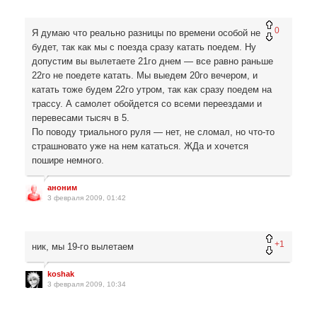
0
Я думаю что реально разницы по времени особой не
будет, так как мы с поезда сразу катать поедем. Ну
допустим вы вылетаете 21го днем — все равно раньше
22го не поедете катать. Мы выедем 20го вечером, и
катать тоже будем 22го утром, так как сразу поедем на
трассу. А самолет обойдется со всеми переездами и
перевесами тысяч в 5.
По поводу триального руля — нет, не сломал, но что-то
страшновато уже на нем кататься. ЖДа и хочется
пошире немного.
аноним
3 февраля 2009, 01:42
+1
ник, мы 19-го вылетаем
koshak
3 февраля 2009, 10:34