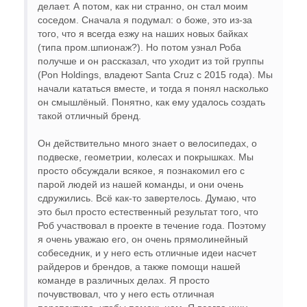
делает. А потом, как ни странно, он стал моим
соседом. Сначала я подумал: о боже, это из-за
того, что я всегда езжу на наших новых байках
(типа пром.шпионаж?). Но потом узнал Роба
получше и он рассказал, что уходит из той группы
(Pon Holdings, владеют Santa Cruz с 2015 года). Мы
начали кататься вместе, и тогда я понял насколько
он смышлёный. Понятно, как ему удалось создать
такой отличный бренд.
Он действительно много знает о велосипедах, о
подвеске, геометрии, колесах и покрышках. Мы
просто обсуждали всякое, я познакомил его с
парой людей из нашей команды, и они очень
сдружились. Всё как-то завертелось. Думаю, что
это был просто естественный результат того, что
Роб участвовал в проекте в течение года. Поэтому
я очень уважаю его, он очень прямолинейный
собеседник, и у него есть отличные идеи насчет
райдеров и брендов, а также помощи нашей
команде в различных делах. Я просто
почувствовал, что у него есть отличная