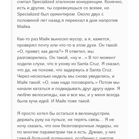
считал Specialized эталоном конкуренции. Конечно,
есть и другие, ты соревнуешься со всеми, но
Specialized был ориентиром. Около двух с
половиной лет назад я переехал в дом напротив
Майка.
Как-то раз Майк выносил мусор, а я, кажется,
проверял почту или что-то в этом духе. Он такой:
«О, привет, как дела?» Я ответил, мы
разговорились. Он такой, «ну и...» В тот момент
ходили слухи, что я ухожу из Santa Cruz. Я сказал,
что да, не похоже, что задержусь в Santa Cruz.
Через несколько недель мы снова увиделись, и
Майк такой: «О, нам надо поговорить.» Потом мы
начали кататься и подкидывать друг другу идеи. Я
люблю велосипеды, как и все мы, и у меня всегда
была куча идей. И Майк тоже такой.
Я просто хотел бы остаться в велоиндустрии,
держать руку на пульсе, не терять связь… Я не
хочу сказать, что они безоговорочные лидеры, но
по многим параметрам так и есть. Думаю, у них
самый большой потенциал, особенно с учетом