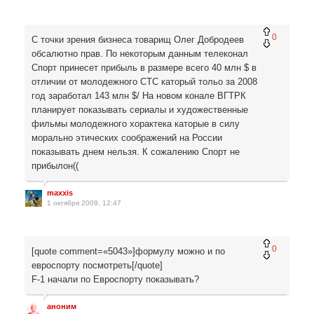
0
С точки зрения бизнеса товарищ Олег Добродеев
обсалютно прав. По некоторым данным телеконал
Спорт принесет прибыль в размере всего 40 млн $ в
отличии от молодежного СТС каторый тольо за 2008
год заработал 143 млн $/ На новом конале ВГТРК
планирует показывать сериалы и художественные
фильмы молодежного хорактека каторые в силу
морально этических соображений на России
показывать днем нельзя. К сожалению Спорт не
прибылон((
maxxis
1 октября 2009, 12:47
0
[quote comment=«5043»]формулу можно и по
евроспорту посмотреть[/quote]
F-1 начали по Евроспорту показывать?
аноним