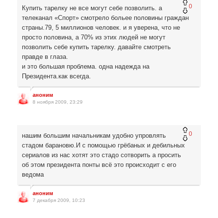
0
Купить тарелку не все могут себе позволить. а
телеканал «Спорт» смотрело больее половины граждан
страны.79, 5 миллионов человек. и я уверена, что не
просто половина, а 70% из этих людей не могут
позволить себе купить тарелку. давайте смотреть
правде в глаза.
и это большая проблема. одна надежда на
Президента.как всегда.
аноним
8 ноября 2009, 23:29
0
нашим большим начальникам удобно упровлять
стадом барановю.И с помощью грёбаных и дебильных
сериалов из нас хотят это стадо сотворить а просить
об этом президента понты всё это происходит с его
ведома
аноним
7 декабря 2009, 10:23