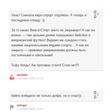
0
Ужас! Сначала евро-спрорт отрубили. А теперь и
последнюю отраду :))
За то канал ВиасатСпорт никто не закрывает! А как же
можно — там целыми днями показывают бейсбол и
американский футбол! Видимо им суждено стать
нашими национальными видами спорта… А как же
закрыть — прививки американизма должны быть
постоянными и обильными!
Тьфу блядь! Аж противно стало! Слов нет!!!
аноним
1 октября 2009, 12:14
0
бабло победило не только добро, но и спорт))…
stringer
1 октября 2009, 12:20