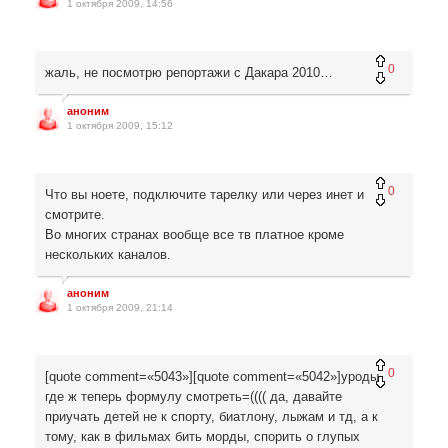
1 октября 2009, 14:56
0
жаль, не посмотрю репортажи с Дакара 2010…
аноним
1 октября 2009, 15:12
0
Что вы ноете, подключите тарелку или через инет и
смотрите.
Во многих странах вообще все тв платное кроме
нескольких каналов.
аноним
1 октября 2009, 21:14
0
[quote comment=«5043»][quote comment=«5042»]уроды,
где ж теперь формулу смотреть=(((( да, давайте
приучать детей не к спорту, биатлону, лыжам и тд, а к
тому, как в фильмах бить морды, спорить о глупых