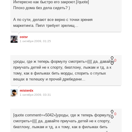
Интересно как быстро его закроют.[/quote]
Плохо дома без дела сидеть? )
А по сути, делают все верно с точки зрения
маркетинга. Пипл требует зрелищ…
ostsr
1 октября 2009, 01:25
0
уроды, где ж теперь формулу смотреть=(((( да, давайте
приучать детей не к спорту, биатлону, лыжам и тд, а к
тому, как в фильмах бить морды, спорить о глупых
вещах в телешоу и прочей дребедени…
misterdx
1 октября 2009, 03:31
0
[quote comment=«5042»]уроды, где ж теперь формулу
смотреть=(((( да, давайте приучать детей не к спорту,
биатлону, лыжам и тд, а к тому, как в фильмах бить