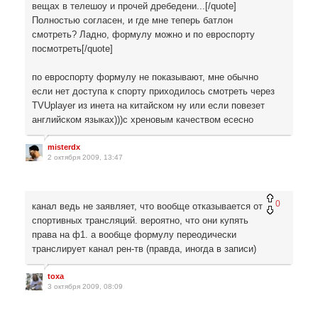
вещах в телешоу и прочей дребедени...[/quote]
Полностью согласен, и где мне теперь батлон
смотреть? Ладно, формулу можно и по евроспорту
посмотреть[/quote]
по евроспорту формулу не показывают, мне обычно
если нет доступа к спорту приходилось смотреть через
TVUplayer из инета на китайском ну или если повезет
английском языках)))с хреновым качеством есесно
misterdx
2 октября 2009, 13:47
0
канал ведь не заявляет, что вообще отказывается от
спортивных трансляций. вероятно, что они купять
права на ф1. а вообще формулу переодически
транслирует канал рен-тв (правда, иногда в записи)
toxa
3 октября 2009, 08:09