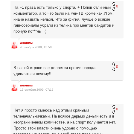
0
На F1 права есть только у спорта. + Попов отличный
комментатор, а то что было на Рен-ТВ кроме как УГом,
иначе назвать нельзя. Что за фигня, лучше б всякие
гавносериалы убрали из телика про ментов бандитов и
прочую по***нь =(
аноним
4 октября 2009, 13:50
0
В нашей стране все делается против народа,
удивляться нечему!!!
аноним
15 октября 2009, 07:17
0
Нет я просто смеюсь над этими сраными
теленачальничками. На всякое дерьмо деньги есть и в
неограниченном количестве, а на спорт получается нет.
Просто этой власти очень удобно с помощью