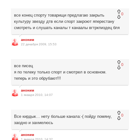
0
все конец спорту товарищи предлагаю закрыть
культуру звезду дтв если спорт закроют яперестану
смотреть и слушать каналы т канаалы вгтркпиздец бля
аноним
22 декабря 2009, 15:53
0
все писец
я по телеку только спорт и смотрел в основном.
теперь и это обрубают!!!
аноним
1 января 2010, 14:07
0
Все кирдык… нету больше канала:-( пойду помяну,
заодно и захмелюсь
аноним
1 января 2010, 14:32