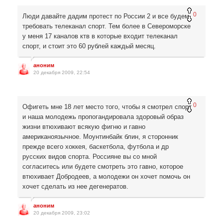
0
Люди давайте дадим протест по России 2 и все будем
требовать телеканал спорт. Тем более в Североморске
у меня 17 каналов ктв в которые входит телеканал
спорт, и стоит это 60 рублей каждый месяц.
аноним
20 декабря 2009, 22:54
0
Офигеть мне 18 лет место того, чтобы я смотрел спорт
и наша молодежь пропогандировала здоровый образ
жизни втюхивают всякую фигню и гавно
американоязычное. Моунтинбайк блин, я сторонник
прежде всего хоккея, баскетбола, футбола и др
русских видов спорта. Россияне вы со мной
согласитесь или будете смотреть это гавно, которое
втюхивает Добродеев, а молодежи он хочет помочь он
хочет сделать из нее дегенератов.
аноним
20 декабря 2009, 23:02