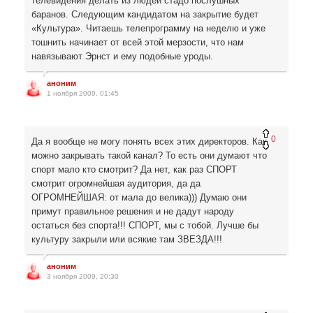
телевидения делать из людей стадо послушных
баранов. Следующим кандидатом на закрытие будет
«Культура». Читаешь телепрограмму на неделю и уже
тошнить начинает от всей этой мерзости, что нам
навязывают Эрнст и ему подобные уроды.
аноним
1 ноября 2009, 01:45
0
Да я вообще не могу понять всех этих директоров. Как
можно закрывать такой канал? То есть они думают что
спорт мало кто смотрит? Да нет, как раз СПОРТ
смотрит огромнейшая аудитория, да да
ОГРОМНЕЙШАЯ: от мала до велика))) Думаю они
примут правильное решения и не дадут народу
остаться без спорта!!! СПОРТ, мы с тобой. Лучше бы
культуру закрыли или всякие там ЗВЕЗДА!!!
аноним
3 ноября 2009, 20:30