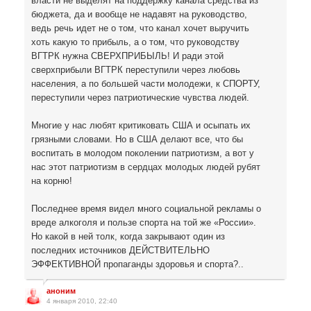
власти не выделят на поддержку канала средства из
бюджета, да и вообще не надавят на руководство,
ведь речь идет не о том, что канал хочет выручить
хоть какую то прибыль, а о том, что руководству
ВГТРК нужна СВЕРХПРИБЫЛЬ! И ради этой
сверхприбыли ВГТРК переступили через любовь
населения, а по большей части молодежи, к СПОРТУ,
переступили через патриотические чувства людей.
Многие у нас любят критиковать США и осыпать их
грязными словами. Но в США делают все, что бы
воспитать в молодом поколении патриотизм, а вот у
нас этот патриотизм в сердцах молодых людей рубят
на корню!
Последнее время видел много социальной рекламы о
вреде алкоголя и пользе спорта на той же «России».
Но какой в ней толк, когда закрывают один из
последних источников ДЕЙСТВИТЕЛЬНО
ЭФФЕКТИВНОЙ пропаганды здоровья и спорта?..
аноним
4 января 2010, 22:40