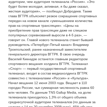
аудитории, чем аудитория телеканала «Россия». «Это
будет более молодая, активная, я бы даже сказал,
жесткая аудитория», — пообещал Добродеев. Также
глава ВГТРК объясняет резкое сокращение спортивных
передач на новом канале «уменьшением количества
прав на спортивные трансляции». «Цены на
приобретение прав трансляции даже не слишком
популярных соревнований выросли в 4-5 раз», —
говорит он. Главой нового телеканала станет бывший
руководитель «Петербург-Пятый канал» Владимир
Троепольский, ранее назначенный заместителем
генерального директора ВГТРК. В свою очередь
Василий Кикнадзе останется главным редактором
спортивного вещания холдинга ВГТРК. Телеканал
«Спорт» — первый государственный спортивный
телеканал, входит в состав медиахолдинга ВГТРК
совместно с телеканалами «Россия» и «Культура».
Начал вещание 12 июня 2003 года. Вещает в 110
городах России, чья суммарная численность равна 60
млн человек. По данным TNS Gallup Media, на долю
телеканала приходилось 1,3% от общего объема
среднесуточной аудитории телеканалов (по данным за
неделю с 14 по 20 сентября 2009 года). 45% объема