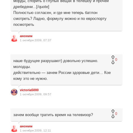
морды, спорить о глупых вещах в телешоу и прочей
дребедени...[/quote]
Полностью согласен, и где мне теперь батлон
смотреть? Ладно, формулу можно и по евроспорту
посмотреть
аноним
1 октября 2009, 07:37
0
наше будущее разрушают) довольно успешно.
молодцы.
действительно — зачем России здоровые дети… Кое
кому это не нужно.
victoria5000
1 октября 2009, 09:57
0
зачем вообще тратить время на телевизор?
аноним
1 октября 2009, 12:11