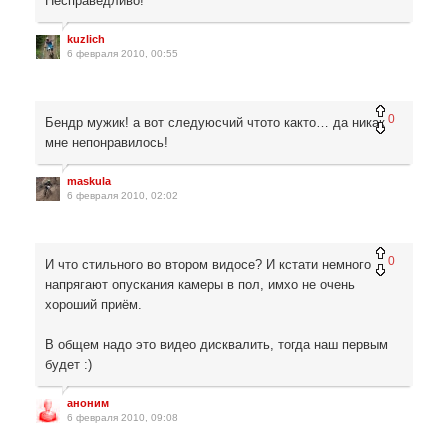
Несправедливо!
kuzlich
6 февраля 2010, 00:55
0
Бендр мужик! а вот следуюсчий чтото както… да никак
мне непонравилось!
maskula
6 февраля 2010, 02:02
0
И что стильного во втором видосе? И кстати немного
напрягают опускания камеры в пол, имхо не очень
хороший приём.
В общем надо это видео дисквалить, тогда наш первым
будет :)
аноним
6 февраля 2010, 09:08