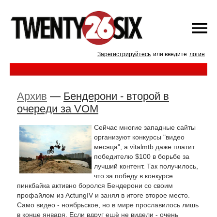
Зарегистрируйтесь
или введите
логин
Архив
—
Бендерони - второй в
очереди за VOM
Сейчас многие западные сайты
организуют конкурсы "видео
месяца", а vitalmtb даже платит
победителю $100 в борьбе за
лучший контент. Так получилось,
что за победу в конкурсе
пинкбайка активно боролся Бендерони со своим
профайлом из ActungIV и занял в итоге второе место.
Само видео - ноябрьское, но в мире прославилось лишь
в конце января. Если вдруг ещё не видели - очень