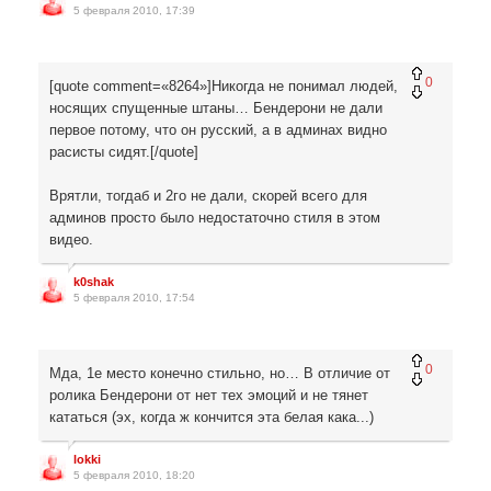
5 февраля 2010, 17:39
0
[quote comment=«8264»]Никогда не понимал людей,
носящих спущенные штаны… Бендерони не дали
первое потому, что он русский, а в админах видно
расисты сидят.[/quote]
Врятли, тогдаб и 2го не дали, скорей всего для
админов просто было недостаточно стиля в этом
видео.
k0shak
5 февраля 2010, 17:54
0
Мда, 1е место конечно стильно, но… В отличие от
ролика Бендерони от нет тех эмоций и не тянет
кататься (эх, когда ж кончится эта белая кака...)
lokki
5 февраля 2010, 18:20