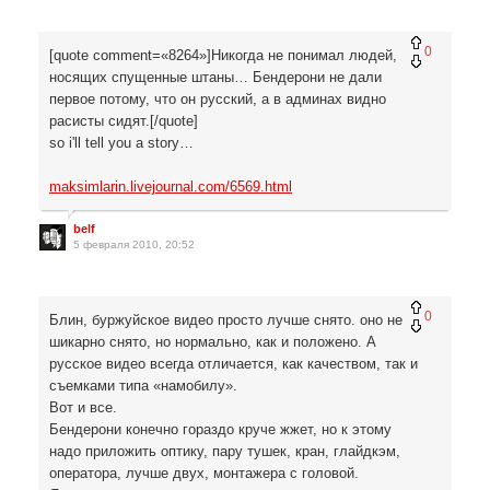
0
[quote comment=«8264»]Никогда не понимал людей,
носящих спущенные штаны… Бендерони не дали
первое потому, что он русский, а в админах видно
расисты сидят.[/quote]
so i'll tell you a story…
maksimlarin.livejournal.com/6569.html
belf
5 февраля 2010, 20:52
0
Блин, буржуйское видео просто лучше снято. оно не
шикарно снято, но нормально, как и положено. А
русское видео всегда отличается, как качеством, так и
съемками типа «намобилу».
Вот и все.
Бендерони конечно гораздо круче жжет, но к этому
надо приложить оптику, пару тушек, кран, глайдкэм,
оператора, лучше двух, монтажера с головой.