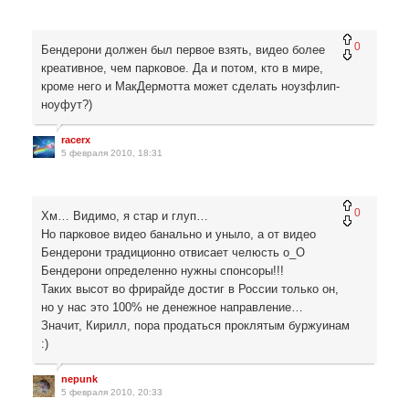
0
Бендерони должен был первое взять, видео более
креативное, чем парковое. Да и потом, кто в мире,
кроме него и МакДермотта может сделать ноузфлип-
ноуфут?)
racerx
5 февраля 2010, 18:31
0
Хм… Видимо, я стар и глуп…
Но парковое видео банально и уныло, а от видео
Бендерони традиционно отвисает челюсть о_О
Бендерони определенно нужны спонсоры!!!
Таких высот во фрирайде достиг в России только он,
но у нас это 100% не денежное направление…
Значит, Кирилл, пора продаться проклятым буржуинам
:)
nepunk
5 февраля 2010, 20:33