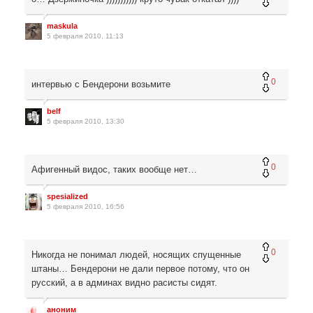
maskula
5 февраля 2010, 11:13
0
интервью с Бендерони возьмите
belf
5 февраля 2010, 13:30
0
Афигенный видос, таких вообще нет…
spesialized
5 февраля 2010, 16:56
0
Никогда не понимал людей, носящих спущенные
штаны… Бендерони не дали первое потому, что он
русский, а в админах видно расисты сидят.
аноним