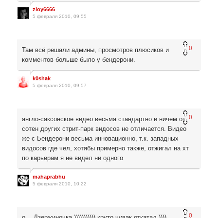
zloy6666
5 февраля 2010, 09:55
0
Там всё решали админы, просмотров плюсиков и
комментов больше было у бендерони.
k0shak
5 февраля 2010, 09:57
0
англо-саксонское видео весьма стандартно и ничем от
сотен других стрит-парк видосов не отличается. Видео
же с Бендерони весьма инновационно, т.к. западных
видосов где чел, хотябы примерно также, отжигал на хт
по карьерам я не видел ни одного
mahaprabhu
5 февраля 2010, 10:22
0
о… Дзержиночка ))))))))))) круто чувак откатал ))))