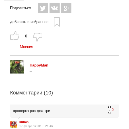
Поделиться
добавить в избранное
0
Мнения
HappyMan
_
Комментарии (
10
)
0
проверка раз-два-три
kubas
17 февраля 2010, 21:46