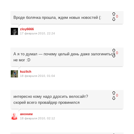
0
Вроде болячка прошла, ждем новых новостей (:
zloy6666
17 февраля 2010, 22:24
0
А я то думал — почему целый день даже залогиниться
не мог :D
kuzlich
18 февраля 2010, 01:04
0
интересно кому надо ддосить велосайт?
скорей всего провайдер провинился
аноним
18 февраля 2010, 02:12