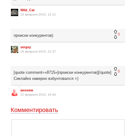
Wild_Cat
18 февраля 2010, 12:12
0
происки конкурентов)
sergey
18 февраля 2010, 22:37
0
[quote comment=«8715»]происки конкурентов)[/quote]
Сиклайнз наверно взбунтовался =)
аноним
21 февраля 2010, 16:46
Комментировать