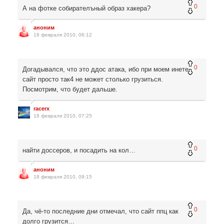
0
А на фотке собирателъный образ хакера?
аноним
18 февраля 2010, 06:12
0
Догадывался, что это ддос атака, ибо при моем инете
сайт просто так4 не может столько грузиться.
Посмотрим, что будет дальше.
racerx
18 февраля 2010, 07:25
0
найти доссеров, и посадить на кол…
аноним
18 февраля 2010, 09:15
0
Да, чё-то последние дни отмечал, что сайт ппц как
долго грузится…