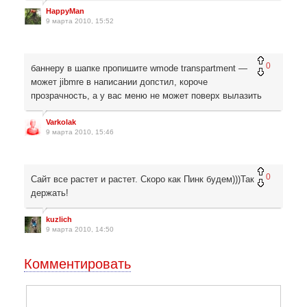
HappyMan
9 марта 2010, 15:52
0
баннеру в шапке пропишите wmode transpartment —
может jibmre в написании допстил, короче
прозрачность, а у вас меню не может поверх вылазить
Varkolak
9 марта 2010, 15:46
0
Сайт все растет и растет. Скоро как Пинк будем)))Так
держать!
kuzlich
9 марта 2010, 14:50
Комментировать