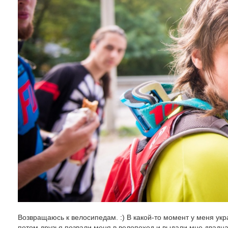
Возвращаюсь к велосипедам. :) В какой-то момент у меня укра
потом друзья позвали меня в велопоход и выдали мне двадц