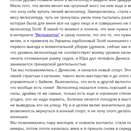
Мало того, что велик весил как чугунный мост, на нем еще и 
что хочу себе купить легкий велосипед. Заморочилась, стала
весу велосипеда, чуть не тронулась умом пока пыталась разо
которая была для меня вся на одно лицо и я совершенно не 
велосипед Scott. В какой-то момент я поняла, что мне нужн
в интернете
“Велодоктор”
и сразу поняла, что это то, что н
велик, и я привезла из Украины карбоновый Scott нынешнего
первого выезда и моментальной уборки (думала, сейчас как я 
что уровень велосипеда не соответствует моему уровню катан
чинить отломанную рамку седла, и Юра дал телефон Дениса Х
занимается тренерской деятельностью.
Так мы познакомились с Денисом, и начался новый спорт. Это
своей страстью к катанию, такого вело-мастерства я до этого 
управляться с байком. Выяснилось, что есть и другой велоспо
что вообще есть гонки! Велосипед оказался очень хорошей 
силы, драйва те же самые, только есть еще и огромная степе
угодно, его не надо кормить, болезни лечатся походом в масте
не выведешь его на улицу. Ну и в целом велик значительно д
возможность вернуться в конный спорт, я не хочу этого делат
конюшне.
Мы позанимались пару месяцев, я освоила контакты, стала пы
кикеры, потом почти началась зима и я пришла снова в серед