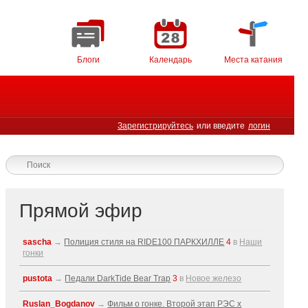
Блоги
Календарь
Места катания
Зарегистрируйтесь
или введите
логин
Прямой эфир
sascha
→
Полиция стиля на RIDE100 ПАРКХИЛЛЕ
4
в
Наши
гонки
pustota
→
Педали DarkTide Bear Trap
3
в
Новое железо
Ruslan_Bogdanov
→
Фильм о гонке. Второй этап РЭС x