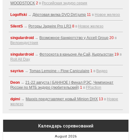
WOODSTOCK
2
в
Российская эндуро серия
Logoffski
→
Дёртовая вилка DVO Dirt jump
11
в
Новое железо
SilentS
→
Роторы Jagwire Pro LR3
8
в
Новое железо
singulardroid
→
Возможное банкротство у Accell Group
20
в
Велоиндустрия
singulardroid
→
Фотоохота в каньоне Ак-Cай, Кыргызстан
19
в
Roll All Day
sayrius
→
Tomas Lemoine – Flow Caniculaire
1
в
Видео
Deon
→
21-22 августа | БАННОЕ | Финал РЭС, Чемпионат
России по МТБ эндуро (любительский)
1
в
FRaction
dgimi
→
Maxxis представляют новый Minion DHX
13
в
Новое
железо