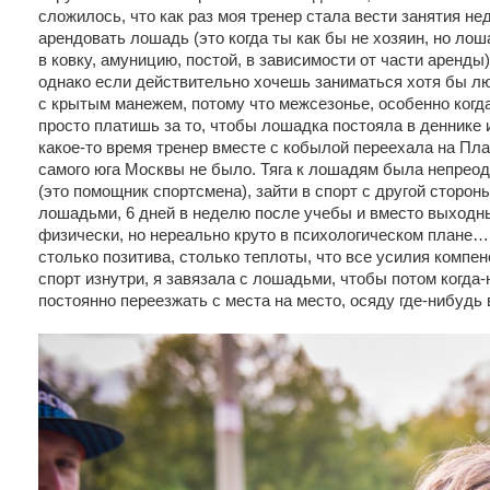
сложилось, что как раз моя тренер стала вести занятия не
арендовать лошадь (это когда ты как бы не хозяин, но ло
в ковку, амуницию, постой, в зависимости от части аренды
однако если действительно хочешь заниматься хотя бы л
с крытым манежем, потому что межсезонье, особенно когда 
просто платишь за то, чтобы лошадка постояла в деннике 
какое-то время тренер вместе с кобылой переехала на Пла
самого юга Москвы не было. Тяга к лошадям была непреод
(это помощник спортсмена), зайти в спорт с другой стороны
лошадьми, 6 дней в неделю после учебы и вместо выходн
физически, но нереально круто в психологическом плане…
столько позитива, столько теплоты, что все усилия комп
спорт изнутри, я завязала с лошадьми, чтобы потом когда-
постоянно переезжать с места на место, осяду где-нибудь