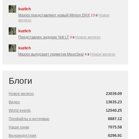
kuzlich
Maxxis представляют новый Minion DHX
в
Новое
13
железо
kuzlich
Представлен эндурик Yeti LT
в
Новое железо
3
kuzlich
Maxxis выпускает герметик MaxxSeal
в
Новое железо
4
Блоги
Новое железо
23039.09
Видео
13635.23
World events
12540.25
Профайлы и интервью
8887.12
Наши гонки
7075.58
Велоиндустрия
6296.91