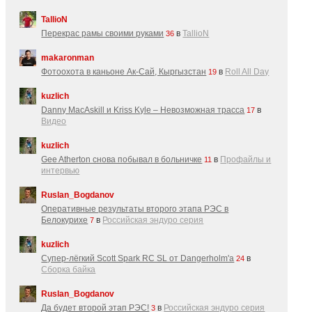
TallioN
Перекрас рамы своими руками
в
TallioN
36
makaronman
Фотоохота в каньоне Ак-Cай, Кыргызстан
в
Roll All Day
19
kuzlich
Danny MacAskill и Kriss Kyle – Невозможная трасса
в
17
Видео
kuzlich
Gee Atherton снова побывал в больничке
в
Профайлы и
11
интервью
Ruslan_Bogdanov
Оперативные результаты второго этапа РЭС в
Белокурихе
в
Российская эндуро серия
7
kuzlich
Супер-лёгкий Scott Spark RC SL от Dangerholm'a
в
24
Сборка байка
Ruslan_Bogdanov
Да будет второй этап РЭС!
в
Российская эндуро серия
3