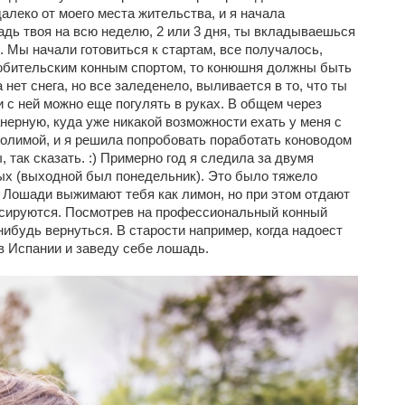
далеко от моего места жительства, и я начала
шадь твоя на всю неделю, 2 или 3 дня, ты вкладываешься
). Мы начали готовиться к стартам, все получалось,
юбительским конным спортом, то конюшня должны быть
нет снега, но все заледенело, выливается в то, что ты
и с ней можно еще погулять в руках. В общем через
нерную, куда уже никакой возможности ехать у меня с
олимой, и я решила попробовать поработать коноводом
, так сказать. :) Примерно год я следила за двумя
ых (выходной был понедельник). Это было тяжело
 Лошади выжимают тебя как лимон, но при этом отдают
енсируются. Посмотрев на профессиональный конный
нибудь вернуться. В старости например, когда надоест
 в Испании и заведу себе лошадь.