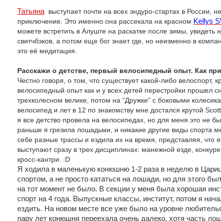
Татьяна
выступает почти на всех эндуро-стартах в России, н
приключение. Это именно она рассекала на красном
Kellys
можете встретить в Алуште на раскатке после зимы, увидеть 
свитчбэков, а потом еще бог знает где, но неизменно в компа
это её медитация.
Расскажи о детстве, первый велосипедный опыт. Как пр
Честно говоря, о том, что существует какой-либо велоспорт, к
велосипедный опыт как и у всех детей перестройки прошел с
трехколесном велике, потом на “Дружке” с боковыми колесика
велосипед и лет в 12 по знакомству мне достался крутой Scot
я все детство провела на велосипедах, но для меня это не 
раньше я грезила лошадьми, и никакие другие виды спорта 
себе разные трассы и ездила их на время, представляя, что я 
выступают сразу в трех дисциплинах: манежной езде, конкуре 
кросс-кантри. :D
Я ходила в маленькую конюшню 1-2 раза в неделю в Цари
спортом, а не просто кататься на лошади, но для этого б
на тот момент не было. В секции у меня была хорошая инс
спорт на 4 года. Выпускные классы, институт, потом я нач
ездить. На новом месте все уже было на уровне любительс
пару лет конюшня переехала очень далеко, хотя часть ло