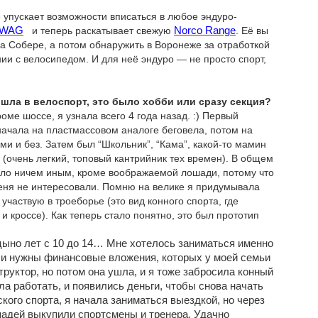
е упускает возможности вписаться в любое эндуро-
 SWAG
и теперь раскатывает свежую
Norco Range
. Её вы
на Собере, а потом обнаружить в Воронеже за отработкой
нии с велосипедом. И для неё эндуро — не просто спорт,
ишла в велоспорт, это было хобби или сразу секция?
роме шоссе, я узнала всего 4 года назад. :) Первый
начала на пластмассовом аналоге беговела, потом на
ми и без. Затем был “Школьник”, “Кама”, какой-то мамин
t (очень легкий, топовый кантрийник тех времен). В общем
было ничем иным, кроме воображаемой лошади, потому что
меня не интересовали. Помню на велике я придумывала
участвую в троеборье (это вид конного спорта, где
и кроссе). Как теперь стало понятно, это был прототип
цыно лет с 10 до 14… Мне хотелось заниматься именно
ыли нужны финансовые вложения, которых у моей семьи
труктор, но потом она ушла, и я тоже забросила конный
ала работать, и появились деньги, чтобы снова начать
кого спорта, я начала заниматься выездкой, но через
шадей выкупили спортсмены и тренера. Удачно