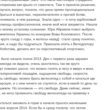
велорюкзак как крыло от самолета. Там я приняла решение,
 изучать вопрос, поняла, что цена прямо пропорциональна
браться в манетках, переключателях и прочей ботве,
понимала, в чем разница. Знала одно — я хочу карбоновый
а помощь профессионалов, иначе мой мозг взорвется. Нашла
ужно моему усталому сознанию. Юра Абрамов помог выбрать
 чемпиона Украины по юниорам Вовы Козловского. После
круто съеду с горы, и волосы назад) стало сразу понятно,
ия, и надо бы подучиться. Приехала опять к Велодоктору
оботова, дескать вот он перспективный спортсмен,
 было начало осени 2013. Ден с первого раза заразил
никогда не видела, очень захотелось так же круто
рт помимо шоссе, что можно гонять в лесу и вверх и вниз,
альтернативой лошадям, ощущение свободы, скорости,
нь свободы: можно брать велосипед с собой и кататься где
рскую, и с ним ничего не случится, если в какой-то день ты
ешевле. Но основное — это свобода. Даже сейчас, имея
ь, не могу променять свободу велосипеда на привязку к
таться заезжать в горки и начала прыгать маленькие
ине апреля 2014. Если бы я сразу поняла, что летом