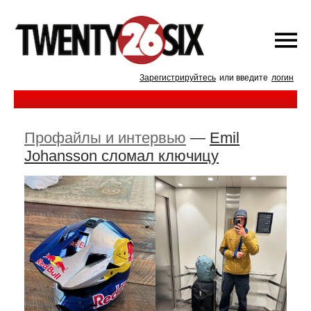
Зарегистрируйтесь
или введите
логин
Профайлы и интервью
—
Emil
Johansson сломал ключицу