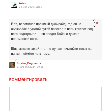
twice
26 мая 2025, 11:54
0
Бля, вспоминая прошлый джойрайд, где он на
обезболах с убитой рукой проехал и весь контест под
него подстроили — он поедет Кэйрнс даже с
поломанной ногой.
Щас можете захейтить, но лучше почитайте топик на
пинке, поёмёте че к чему.
Ruslan_Bogdanov
27 апреля 2024, 00:38
Комментировать