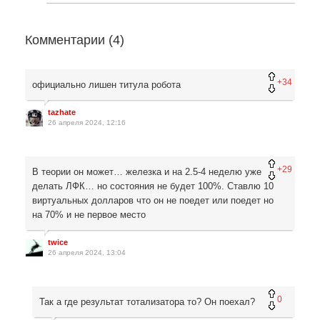
Комментарии (
4
)
+34
официально лишен титула робота
tazhate
26 апреля 2024, 12:16
+29
В теории он может… железка и на 2.5-4 неделю уже
делать ЛФК… но состояния не будет 100%. Ставлю 10
виртуальных долларов что он не поедет или поедет но
на 70% и не первое место
twice
26 апреля 2024, 13:04
0
Так а где результат тотализатора то? Он поехал?