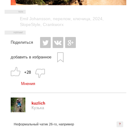
Emil Johansson
,
перелом
,
ключица
,
2024
,
SlopeStyle
,
Crankworx
Поделиться
добавить в избранное
+28
Мнения
kuzlich
Кузька
Неформальный чатик 26-го, например
?