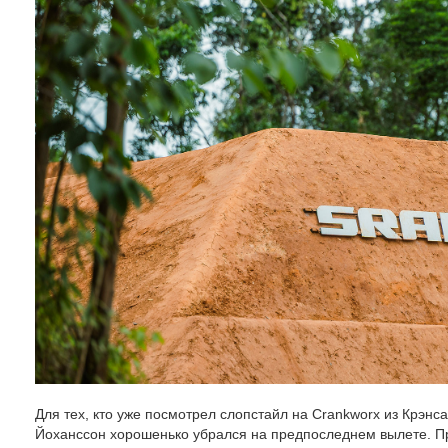
Для тех, кто уже посмотрел слопстайл на Crankworx из Крэнс
Йоханссон хорошенько убрался на предпоследнем вылете. П