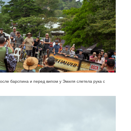
осле барспина и перед випом у Эмиля слетела рука с