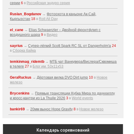
серии
6
в
Российская эндуро серия
Ruslan_Bogdanov
→
Фотоохота в каньоне Ак-Cай,
Кыргызстан
18
в
Roll All Day
el_cane
→
Elias Schwaerzler – Двойной фронтфлип с
воздушного шара
9
в
Видео
sayrius
→
Супер-лёгкий Scott Spark RC SL от Dangerholm'a
24
в
Сборка байка
temkinmag_ridemtb
→
МТБ чат Ванкувера/Вислера/Сквомиша
в телеге
27
в
Блог им. 53x11x53
GeraRuckus
→
Дёртовая вилка DVO Dirt jump
10
в
Новое
железо
Brycenkins
→
Прямые трансляции Кубка Мира по даунхиллу
и кросс-кантри из La Thuile 2026
3
в
World events
bankir69
→
20мм вынос Hope Gravity
8
в
Новое железо