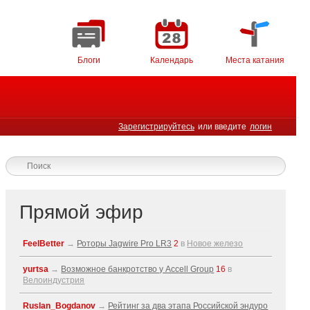
Блоги
Календарь
Места катания
Зарегистрируйтесь
или введите
логин
Прямой эфир
FeelBetter
→
Роторы Jagwire Pro LR3
2
в
Новое железо
yurtsa
→
Возможное банкротство у Accell Group
16
в
Велоиндустрия
Ruslan_Bogdanov
→
Рейтинг за два этапа Российской эндуро