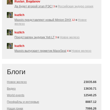
Ruslan_Bogdanov
Да будет второй этап РЭС!
в
Российская эндуро серия
3
kuzlich
Maxxis представляют новый Minion DHX
в
Новое
12
железо
kuzlich
Представлен эндурик Yeti LT
в
Новое железо
3
kuzlich
Maxxis выпускает герметик MaxxSeal
в
Новое железо
4
Блоги
Новое железо
23035.66
Видео
13630.71
World events
12540.25
Профайлы и интервью
8887.12
Наши гонки
7066.26