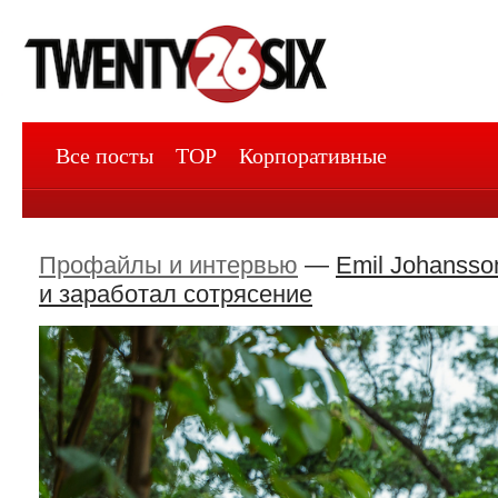
Все посты
TOP
Корпоративные
Профайлы и интервью
—
Emil Johansso
и заработал сотрясение