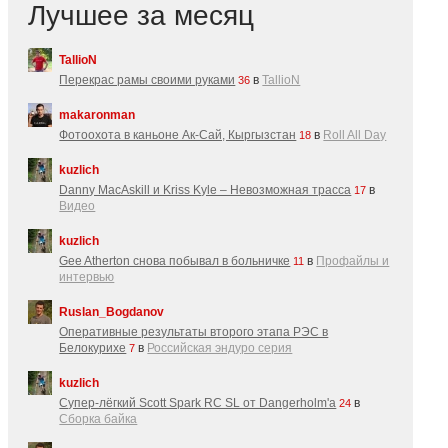
Лучшее за месяц
TallioN
Перекрас рамы своими руками
в
TallioN
36
makaronman
Фотоохота в каньоне Ак-Cай, Кыргызстан
в
Roll All Day
18
kuzlich
Danny MacAskill и Kriss Kyle – Невозможная трасса
в
17
Видео
kuzlich
Gee Atherton снова побывал в больничке
в
Профайлы и
11
интервью
Ruslan_Bogdanov
Оперативные результаты второго этапа РЭС в
Белокурихе
в
Российская эндуро серия
7
kuzlich
Супер-лёгкий Scott Spark RC SL от Dangerholm'a
в
24
Сборка байка