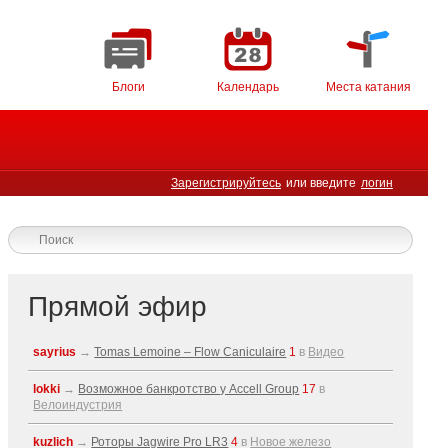
Блоги
Календарь
Места катания
Зарегистрируйтесь
или введите
логин
Прямой эфир
sayrius
→
Tomas Lemoine – Flow Caniculaire
1
в
Видео
lokki
→
Возможное банкротство у Accell Group
17
в
Велоиндустрия
kuzlich
→
Роторы Jagwire Pro LR3
4
в
Новое железо