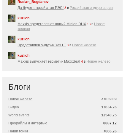
Ruslan_Bogdanov
Да будет второй этап РЭС!
в
Российская эндуро серия
3
kuzlich
Maxxis представляют новый Minion DHX
в
Новое
13
железо
kuzlich
Представлен эндурик Yeti LT
в
Новое железо
3
kuzlich
Maxxis выпускает герметик MaxxSeal
в
Новое железо
4
Блоги
Новое железо
23039.09
Видео
13634.26
World events
12540.25
Профайлы и интервью
8887.12
Наши гонки
7066.26