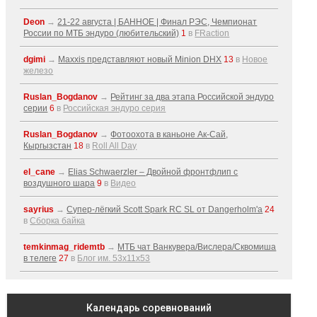
Deon
→
21-22 августа | БАННОЕ | Финал РЭС, Чемпионат
России по МТБ эндуро (любительский)
1
в
FRaction
dgimi
→
Maxxis представляют новый Minion DHX
13
в
Новое
железо
Ruslan_Bogdanov
→
Рейтинг за два этапа Российской эндуро
серии
6
в
Российская эндуро серия
Ruslan_Bogdanov
→
Фотоохота в каньоне Ак-Cай,
Кыргызстан
18
в
Roll All Day
el_cane
→
Elias Schwaerzler – Двойной фронтфлип с
воздушного шара
9
в
Видео
sayrius
→
Супер-лёгкий Scott Spark RC SL от Dangerholm'a
24
в
Сборка байка
temkinmag_ridemtb
→
МТБ чат Ванкувера/Вислера/Сквомиша
в телеге
27
в
Блог им. 53x11x53