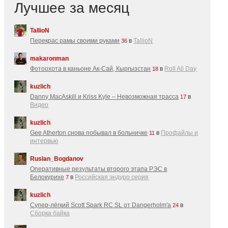
Лучшее за месяц
TallioN
Перекрас рамы своими руками
в
TallioN
36
makaronman
Фотоохота в каньоне Ак-Cай, Кыргызстан
в
Roll All Day
18
kuzlich
Danny MacAskill и Kriss Kyle – Невозможная трасса
в
17
Видео
kuzlich
Gee Atherton снова побывал в больничке
в
Профайлы и
11
интервью
Ruslan_Bogdanov
Оперативные результаты второго этапа РЭС в
Белокурихе
в
Российская эндуро серия
7
kuzlich
Супер-лёгкий Scott Spark RC SL от Dangerholm'a
в
24
Сборка байка