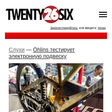
Зарегистрируйтесь
или введите
логин
Слухи
—
Öhlins тестирует
электронную подвеску