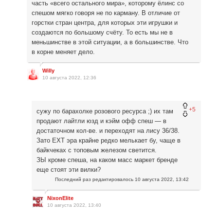
часть «всего остального мира», которому ёлинс со
спешом мягко говоря не по карману. В отличие от
горстки стран центра, для которых эти игрушки и
создаются по большому счёту. То есть мы не в
меньшинстве в этой ситуации, а в большинстве. Что
в корне меняет дело.
Willy
10 августа 2022, 12:36
+5
сужу по барахолке розового ресурса ;) их там
продают лайтли юзд и кэйм офф спеш — в
достаточном кол-ве. и переходят на лису 36/38.
Зато ЕХТ эра крайне редко мелькает бу, чаще в
байкчеках с топовым железом светится.
ЗЫ кроме спеша, на каком масс маркет бренде
еще стоят эти вилки?
Последний раз редактировалось
10 августа 2022, 13:42
NixonElite
10 августа 2022, 13:40