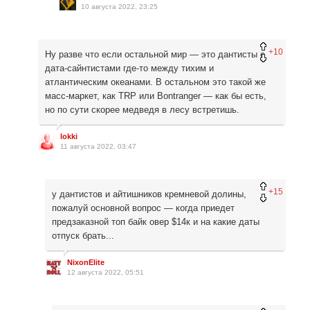
10 августа 2022, 23:25
+10
Ну разве что если остальной мир — это дантисты с
дата-сайнтистами где-то между тихим и
атлантическим океанами. В остальном это такой же
масс-маркет, как TRP или Bontranger — как бы есть,
но по сути скорее медведя в лесу встретишь.
lokki
11 августа 2022, 03:47
+15
у дантистов и айтишников кремневой долины,
пожалуй основной вопрос — когда приедет
предзаказной топ байк овер $14к и на какие даты
отпуск брать...
NixonElite
12 августа 2022, 05:51