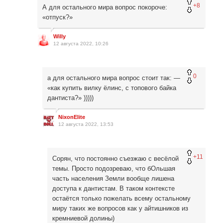
+8
А для остального мира вопрос покороче:
«отпуск?»
Willy
12 августа 2022, 10:26
0
а для остального мира вопрос стоит так: —
«как купить вилку ёлинс, с топового байка
дантиста?» )))))
NixonElite
12 августа 2022, 13:53
+11
Сорян, что постоянно съезжаю с весёлой
темы. Просто подозреваю, что бОльшая
часть населения Земли вообще лишена
доступа к дантистам. В таком контексте
остаётся только пожелать всему остальному
миру таких же вопросов как у айтишников из
кремниевой долины)