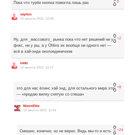
0
Пока что турбо кнопка помогла лишь раз
sayrius
10 августа 2022, 10:09
+2
Ну, для _массового_ рынка пока что нет решений ни у
фокс, ни у рш, а у Öhlins их вообще ни одного нет —
всё в хай-энде околоединичном
lokki
10 августа 2022, 10:17
+8
это для нас ёлинс хай энд, для остального мира это
— «продаю вилку снятую со спеша»
NixonElite
10 августа 2022, 11:54
+24
Смешно, конечно, но не верно. Ведь мы-то и есть