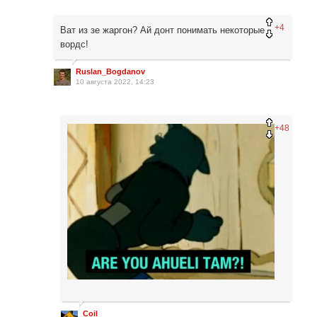
+4
Ват из зе жаргон? Ай донт понимать некоторые
вордс!
Ruslan_Bogdanov
10 августа 2022, 14:23
+48
Coil