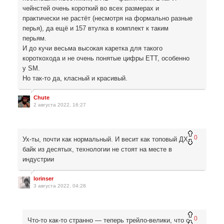
чейнстей очень короткий во всех размерах и
практически не растёт (несмотря на формально разные
перья), да ещё и 157 втулка в комплект к таким
перьям.
И до кучи весьма высокая каретка для такого
короткохода и не очень понятые цифры ЕТТ, особенно
у SM.
Но так-то да, класный и красивый.
Chute
2 августа 2022, 16:27
0
Ух-ты, почти как нормальный. И весит как топовый ДХ-
байк из десятых, технологии не стоят на месте в
индустрии
lorinser
3 августа 2022, 04:28
0
Что-то как-то странно — теперь трейло-велики, что с