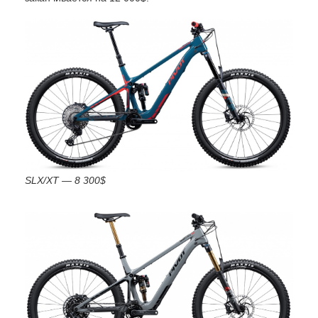
SLX/XT — 8 300$