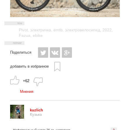
Pivot
,
электричка
,
emtb
,
электровелосипед
,
2022
,
Fazua
,
ebike
Поделиться
добавить в избранное
+62
Мнения
kuzlich
Кузька
?