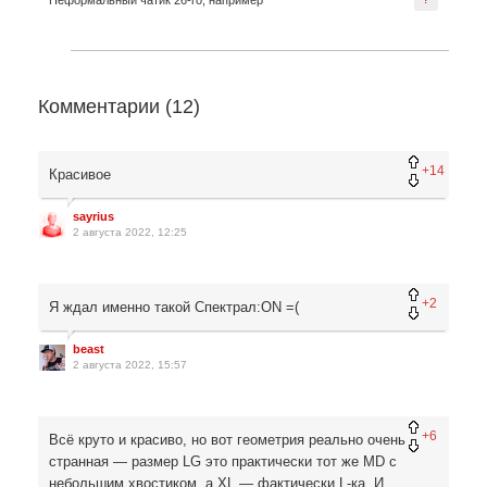
Неформальный чатик 26-го, например
Комментарии (
12
)
+14
Красивое
sayrius
2 августа 2022, 12:25
+2
Я ждал именно такой Спектрал:ON =(
beast
2 августа 2022, 15:57
+6
Всё круто и красиво, но вот геометрия реально очень
странная — размер LG это практически тот же MD с
небольшим хвостиком, а XL — фактически L-ка. И