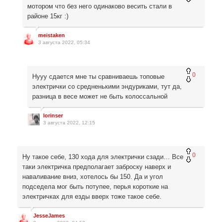
мотором что без него одинаково весить стали в
районе 15кг :)
meistaken
3 августа 2022, 05:34
0
Нууу сдается мне ты сравниваешь топовые
электрички со средненькими эндуриками, тут да,
разница в весе может не быть колоссальной
lorinser
3 августа 2022, 12:15
0
Ну такое себе, 130 хода для электрички сзади… Все
таки электричка предполагает заброску наверх и
наваливание вниз, хотелось бы 150. Да и угол
подседела мог быть потупее, перья короткие на
электричках для езды вверх тоже такое себе.
JesseJames