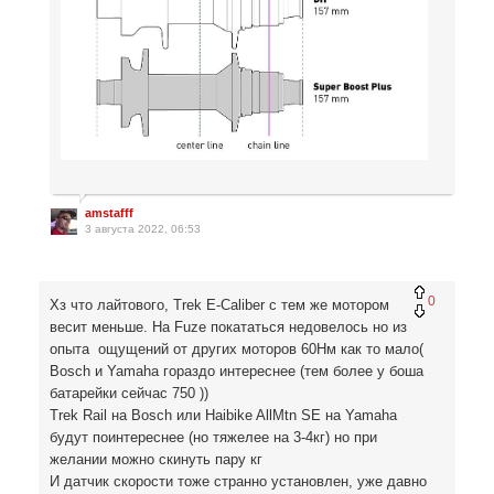
amstafff
3 августа 2022, 06:53
0
Хз что лайтового, Trek E-Caliber с тем же мотором
весит меньше. На Fuze покататься недовелось но из
опыта ощущений от других моторов 60Нм как то мало(
Bosch и Yamaha гораздо интереснее (тем более у боша
батарейки сейчас 750 ))
Trek Rail на Bosch или Haibike AllMtn SE на Yamaha
будут поинтереснее (но тяжелее на 3-4кг) но при
желании можно скинуть пару кг
И датчик скорости тоже странно установлен, уже давно