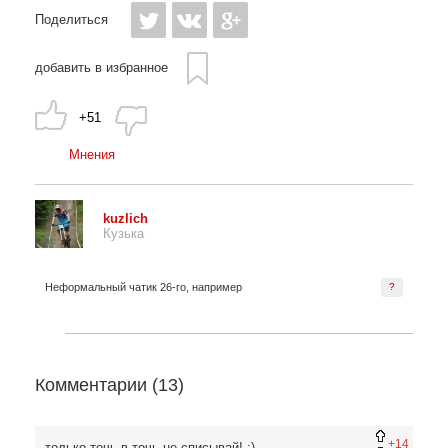
Поделиться
добавить в избранное
+51
Мнения
kuzlich
Кузька
Неформальный чатик 26-го, например
?
Комментарии (
13
)
+14
только точь в точь не списывай! :)