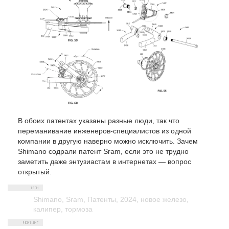
В обоих патентах указаны разные люди, так что
переманивание инженеров-специалистов из одной
компании в другую наверно можно исключить. Зачем
Shimano содрали патент Sram, если это не трудно
заметить даже энтузиастам в интернетах — вопрос
открытый.
Shimano
,
Sram
,
Патенты
,
2024
,
новое железо
,
калипер
,
тормоза