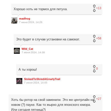
+13
Хорошо хоть не тормоз для петуха.
madfrog
7 июня 2024, 14:26
+58
Это будет в случае установки на самокат.
Wild_Cat
7 июня 2024, 14:38
0
А ты хорош!
StokedToShredAGnarlyTrail
7 июня 2024, 14:45
+27
Хоть бы ротор на свой заменили. Это же центрлайн на
новом (?) пауке. Как то жырно для японского юмора.
Или сегодня пятница?)