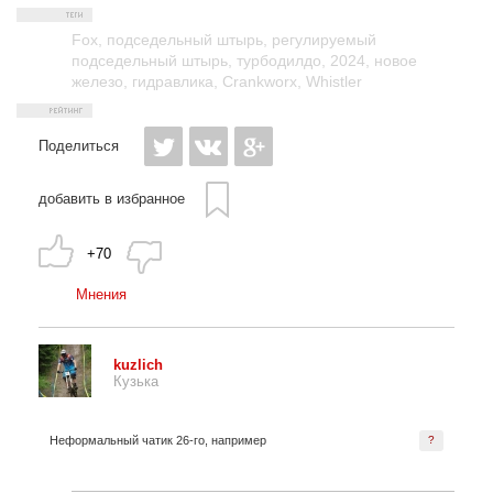
Fox
,
подседельный штырь
,
регулируемый
подседельный штырь
,
турбодилдо
,
2024
,
новое
железо
,
гидравлика
,
Crankworx
,
Whistler
Поделиться
добавить в избранное
+70
Мнения
kuzlich
Кузька
Неформальный чатик 26-го, например
?