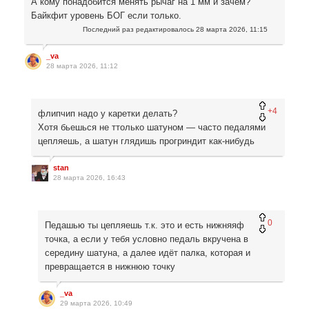
А кому понадобится менять рычаг на 1 мм и зачем?
Байкфит уровень БОГ если только.
Последний раз редактировалось
28 марта 2026, 11:15
_va
28 марта 2026, 11:12
+4
флипчип надо у каретки делать?
Хотя бьешься не ттолько шатуном — часто педалями
цепляешь, а шатун глядишь прогриндит как-нибудь
stan
28 марта 2026, 16:43
0
Педашью ты цепляешь т.к. это и есть нижняяф
точка, а если у тебя условно педаль вкручена в
середину шатуна, а далее идёт палка, которая и
превращается в нижнюю точку
_va
29 марта 2026, 10:49