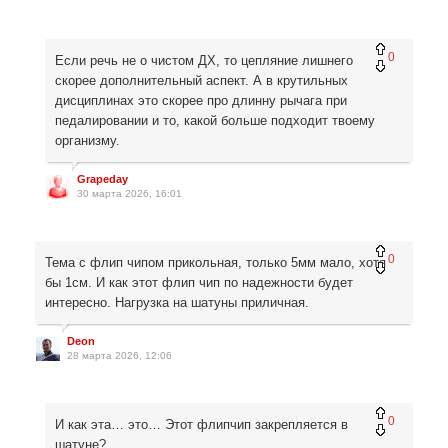
0
Если речь не о чистом ДХ, то цепляние лишнего
скорее дополнительный аспект. А в крутильных
дисциплинах это скорее про длинну рычага при
педалировании и то, какой больше подходит твоему
организму.
Grapeday
30 марта 2026, 16:01
0
Тема с флип чипом прикольная, только 5мм мало, хотя
бы 1см. И как этот флип чип по надежности будет
интересно. Нагрузка на шатуны приличная.
Deon
28 марта 2026, 12:06
0
И как эта… это… Этот флипчип закрепляется в
шатуне?