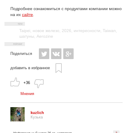
Подробнее ознакомиться с продуктами компании можно
на их
сайте
.
Taipei
,
новое железо
,
2026
,
интересности
,
Taiwan
,
шатуны
,
Aerozine
Поделиться
добавить в избранное
+36
Мнения
kuzlich
Кузька
?