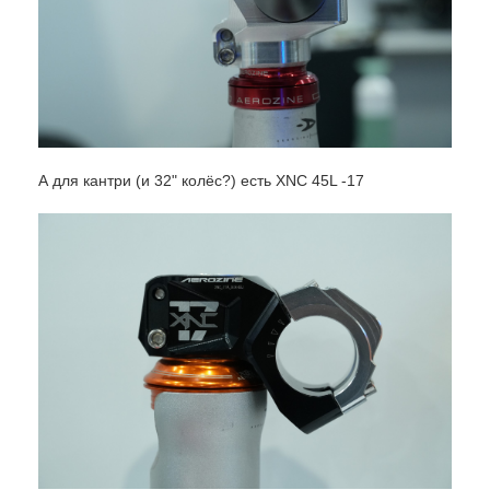
А для кантри (и 32" колёс?) есть XNC 45L -17