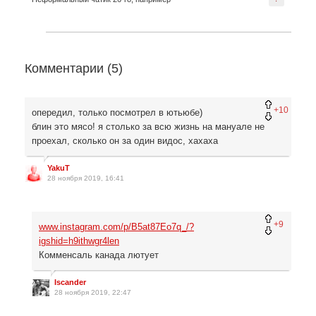
Комментарии (
5
)
+10
опередил, только посмотрел в ютьюбе)
блин это мясо! я столько за всю жизнь на мануале не
проехал, сколько он за один видос, хахаха
YakuT
28 ноября 2019, 16:41
+9
www.instagram.com/p/B5at87Eo7q_/?
igshid=h9ithwgr4len
Комменсаль канада лютует
Iscander
28 ноября 2019, 22:47