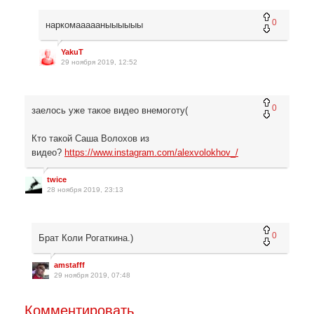
0
наркомаааааныыыыыы
YakuT
29 ноября 2019, 12:52
0
заелось уже такое видео внемоготу(
Кто такой Саша Волохов из
видео?
https://www.instagram.com/alexvolokhov_/
twice
28 ноября 2019, 23:13
0
Брат Коли Рогаткина.)
amstafff
29 ноября 2019, 07:48
Комментировать