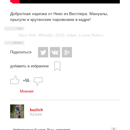
Добротная нарезка от Нико из Вистлера. Мануалы,
прыгули и крутанские паровозики в кадре!
Nico Vink
,
Whistler
,
2019
,
video
,
Loose Riders
Поделиться
добавить в избранное
+55
Мнения
kuzlich
Кузька
Неформальный чатик 26-го, например
?