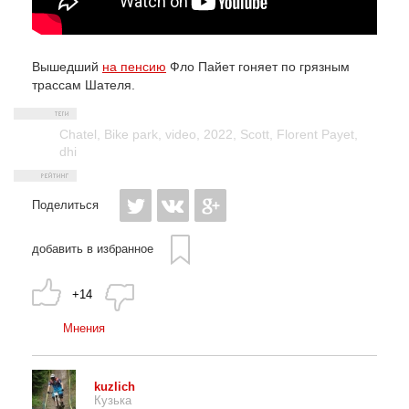
Вышедший
на пенсию
Фло Пайет гоняет по грязным
трассам Шателя.
Chatel
,
Bike park
,
video
,
2022
,
Scott
,
Florent Payet
,
dhi
Поделиться
добавить в избранное
+14
Мнения
kuzlich
Кузька