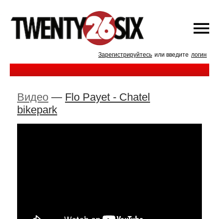
Зарегистрируйтесь
или введите
логин
Видео
—
Flo Payet - Chatel
bikepark