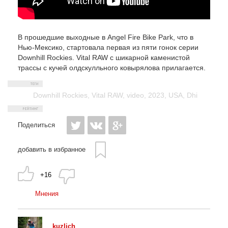
В прошедшие выходные в Angel Fire Bike Park, что в
Нью-Мексико, стартовала первая из пяти гонок серии
Downhill Rockies. Vital RAW с шикарной каменистой
трассы с кучей олдскулльного ковырялова прилагается.
Downhill Rockies
,
Vital RAW
,
video
,
2023
,
USA
,
Dhi
Поделиться
добавить в избранное
+16
Мнения
kuzlich