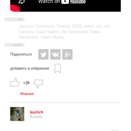
Jackson Goldstone
,
OneUp
,
2025
,
video
,
dhi
,
drit
,
Canada
,
Isaac Wallen
,
Nic Genovese
,
Dylan
Dunkerton
,
Owen Marks
Поделиться
добавить в избранное
+26
Мнения
kuzlich
Кузька