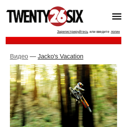
Зарегистрируйтесь
или введите
логин
Видео
—
Jacko's Vacation