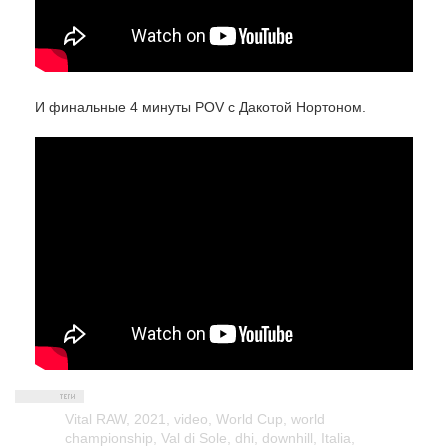
И финальные 4 минуты POV с Дакотой Нортоном.
Vital RAW
,
2021
,
video
,
World Cup
,
world
championship
,
Val di Sole
,
dhi
,
downhill
,
Italia
,