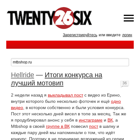
Зарегистрируйтесь
или введите
логин
Hellride
—
Итоги конкурса на
лучший мотовип
36
2 недели назад я
выкладывал пост
с видео из Ерино,
внутри которого было несколько фоточек и ещё
одно
видео
, в котором собственно и были условия конкурса.
Пост этот несколько дней висел в топе за месяц. Так же
я продублировал анонс у себя в
инстаграме
и
ВК
, а
Mtbshop в своей
группе в ВК
повесил
пост
в шапку и
каждые пару дней мы напоминали о том, что идёт
конкурс. Поэтому я не принимаю возражений из серии