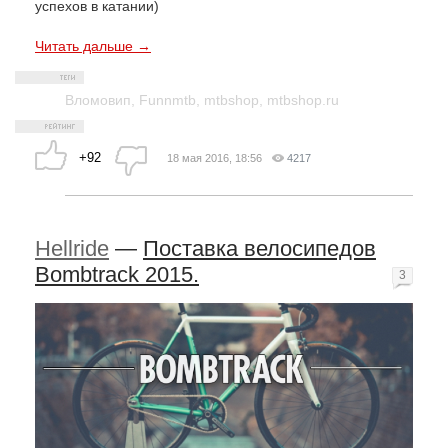
успехов в катании)
Читать дальше →
Вломовип
,
Funnmtb
,
mtbshop
,
mtbshop.ru
+92
18 мая 2016, 18:56
4217
Hellride
—
Поставка велосипедов
Bombtrack 2015.
3