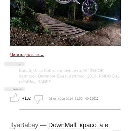
Читать дальше →
Бабай
,
Илья Бобков
,
mtbshop.ru
,
MTBSHOP
,
dartmoor
,
Dartmoor Bikes
,
dartmoor 2014
,
Roll All Day
,
rollallday
,
RADFF
+132
01 октября 2014, 21:00
19012
IlyaBabay
—
DownMall: красота в