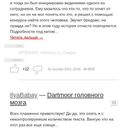
и тогда он был инициирован видениями одного из
сотрудников. Ему казалось что кто-то, что-то хочет от
него, но он не мог понять кто это, и решил с помощью
конкурса найти этого человека. Звучит бредово, не
правда ли? Но в этом году история отчасти повторяется.
Подробности под катом...
Читать дальше →
MTBSHOP
,
mtbshop.ru
,
Скидки
+12
31 октября 2014, 20:59
5872
IlyaBabay
—
Dartmoor головного
мозга
29
Всех пламенно приветствую! Да-да, это опять я с
неконтролируемым количеством текста. Вангую что на
этот раз все еще хлеще...