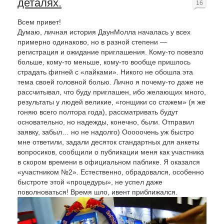
деталях.
16
Всем привет!
Думаю, личная история ДаунМолла началась у всех
примерно одинаково, но в разной степени —
регистрация и ожидание приглашения. Кому-то повезло
больше, кому-то меньше, кому-то вообще пришлось
страдать фигней с «лайками». Никого не обошла эта
тема своей головной болью. Лично я почему-то даже не
рассчитывал, что буду приглашен, ибо желающих много,
результаты у людей великие, «гонщики со стажем» (я же
гоняю всего полтора года), рассматривать будут
основательно, но надежды, конечно, были. Отправил
заявку, забыл… но не надолго) Ооооочень уж быстро
мне ответили, задали десяток стандартных для анкеты
вопросиков, сообщили о публикации меня как участника
в скором времени в официальном паблике. Я оказался
«участником №2». Естественно, обрадовался, особенно
быстроте этой «процедуры», не успел даже
поволноваться! Время шло, ивент приближался.