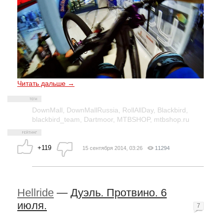
Читать дальше →
DownMall
,
DownMallRussia
,
RollAllDay
,
Blackbird
,
blackbird_team
,
Dartmoor
,
MTBSHOP
,
mtbshop.ru
+119
15 сентября 2014, 03:26
11294
Hellride
—
Дуэль. Протвино. 6
июля.
7