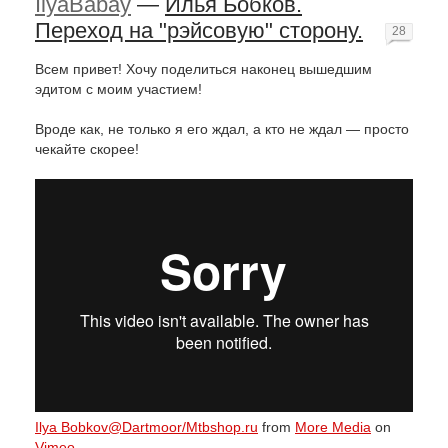
IlyaBabay
—
Илья Бобков.
Переход на "рэйсовую" сторону.
28
Всем привет! Хочу поделиться наконец вышедшим
эдитом с моим участием!
Вроде как, не только я его ждал, а кто не ждал — просто
чекайте скорее!
Ilya Bobkov@Dartmoor/Mtbshop.ru
from
More Media
on
Vimeo
.