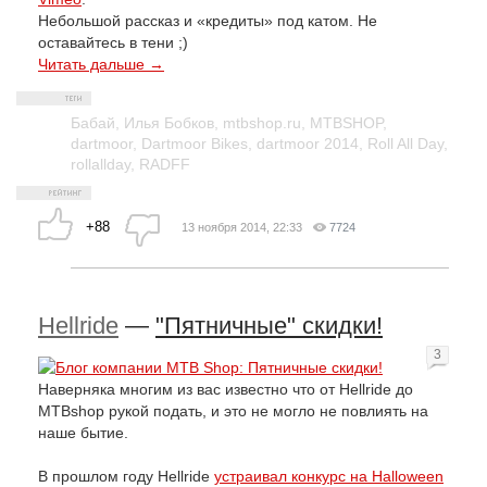
Небольшой рассказ и «кредиты» под катом. Не
оставайтесь в тени ;)
Читать дальше →
Бабай
,
Илья Бобков
,
mtbshop.ru
,
MTBSHOP
,
dartmoor
,
Dartmoor Bikes
,
dartmoor 2014
,
Roll All Day
,
rollallday
,
RADFF
+88
13 ноября 2014, 22:33
7724
Hellride
—
"Пятничные" скидки!
3
Наверняка многим из вас известно что от Hellride до
MTBshop рукой подать, и это не могло не повлиять на
наше бытие.
В прошлом году Hellride
устраивал конкурс на Halloween