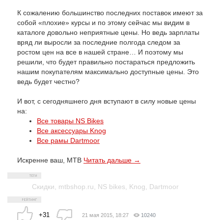
К сожалению большинство последних поставок имеют за
собой «плохие» курсы и по этому сейчас мы видим в
каталоге довольно неприятные цены. Но ведь зарплаты
вряд ли выросли за последние полгода следом за
ростом цен на все в нашей стране… И поэтому мы
решили, что будет правильно постараться предложить
нашим покупателям максимально доступные цены. Это
ведь будет честно?
И вот, с сегодняшнего дня вступают в силу новые цены
на:
Все товары NS Bikes
Вce аксессуары Knog
Все рамы Dartmoor
Искренне ваш, MTB
Читать дальше →
Скидки
,
mtbshop.ru
,
NS bikes
,
Knog
,
Dartmoor
+31
21 мая 2015, 18:27
10240